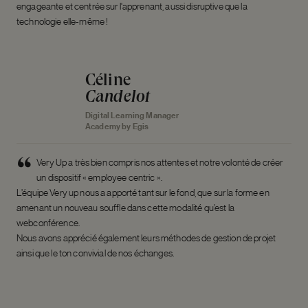
engageante et centrée sur l'apprenant, aussi disruptive que la
technologie elle-même !
Céline
Candelot
Digital Learning Manager
Academy by Egis
Very Up a très bien compris nos attentes et notre volonté de créer
un dispositif « employee centric ».
L’équipe Very up nous a apporté tant sur le fond, que sur la forme en
amenant un nouveau souffle dans cette modalité qu’est la
webconférence.
Nous avons apprécié également leurs méthodes de gestion de projet
ainsi que le ton convivial de nos échanges.