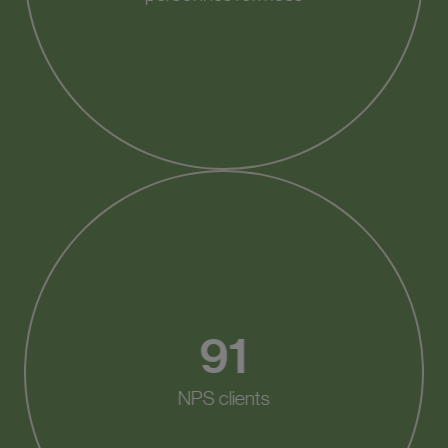
91
NPS clients