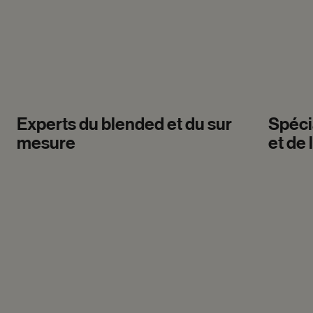
Experts du blended et du sur
Spéci
mesure
et de