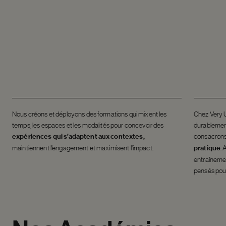
Nous créons et déployons des formations qui mixent les
Chez Very U
temps, les espaces et les modalités pour concevoir des
durablement
expériences qui s’adaptent aux contextes,
consacrons
maintiennent l’engagement et maximisent l’impact.
pratique
. 
entraîneme
pensés pou