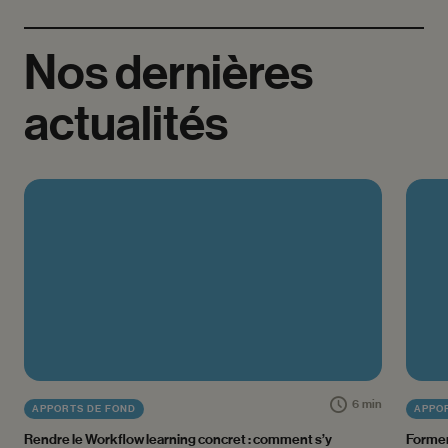
Nos
dernières
actualités
6 min
APPORTS DE FOND
APPO
Rendre le Workflow learning concret : comment s’y
Former 