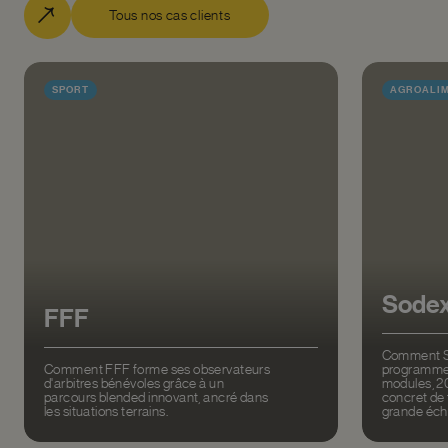
Tous nos cas clients
SPORT
AGROALIM
Sode
FFF
Comment S
Comment FFF forme ses observateurs
programme 
d'arbitres bénévoles grâce à un
modules, 20
parcours blended innovant, ancré dans
concret de
les situations terrains.
grande éche