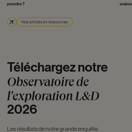
prendre ?
vraime
Nos articles et ressources
Téléchargez
notre
Observatoire
de
l'exploration
L&D
2026
Les résultats de notre grande enquête.