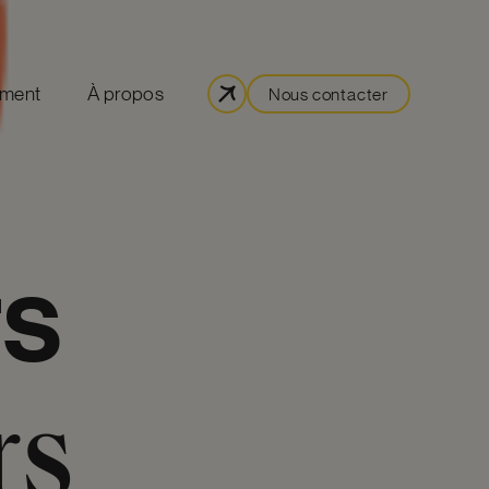
ement
À propos
Nous contacter
rs
rs