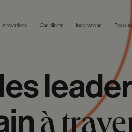
Innovations
Cas clients
Inspirations
Recrut
les
leade
in
à
trave