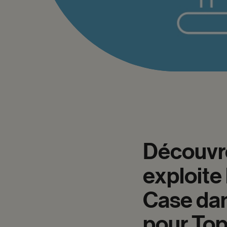
Découvr
exploite
Case
da
pour
To