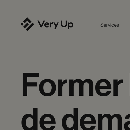
Services
Former
de
dema