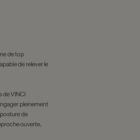
ne de top
apable de relever le
es de VINCI
’engager pleinement
r posture de
approche ouverte,