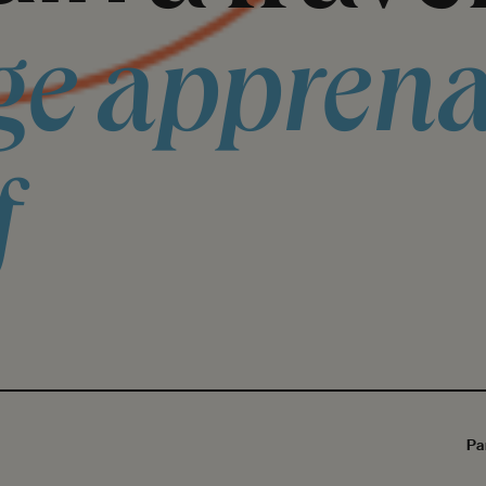
ge
apprena
f
Pa