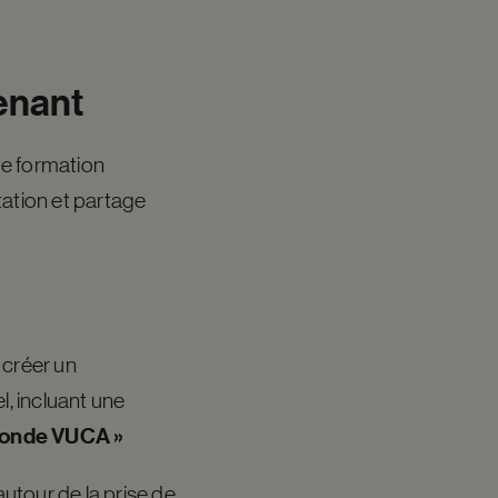
enant
de formation
tation et partage
 créer un
, incluant une
 monde VUCA »
 autour de
la prise de