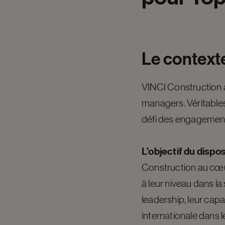
Le
context
VINCI Construction
managers. Véritables 
défi des engagemen
L’objectif du disposi
Construction au cœur
à leur niveau dans la
leadership, leur cap
internationale dans l