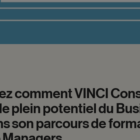
ez
comment
VINCI
Cons
le
plein
potentiel
du
Bus
ns
son
parcours
de
form
p
Managers.