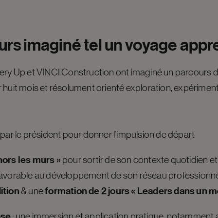
urs
imaginé
tel
un
voyage
appr
Very Up et VINCI Construction ont imaginé un parcours 
 huit mois et résolument orienté exploration, expérimen
par le président pour donner l’impulsion de départ
ors les murs »
pour sortir de son contexte quotidien et
vorable au développement de son réseau professionnel
ition
formation de 2 jours « Leaders dans un
& une
ase
: une immersion et application pratique, notamment