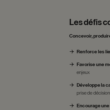
Les
défis
c
Concevoir, produire
Renforce les li
Favorise une m
enjeux
Développe la ca
prise de décisio
Encourage une 