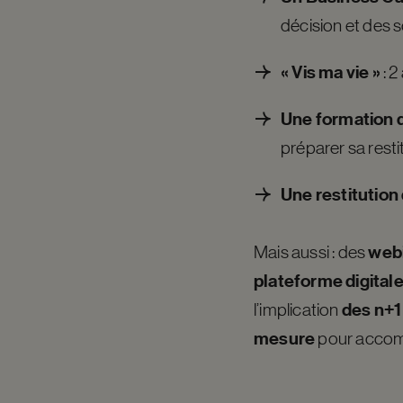
décision et des so
« Vis ma vie »
: 2
Une formation d
préparer sa resti
Une restitutio
webi
Mais aussi : des
plateforme digital
des n+1
l’implication
mesure
pour accomp