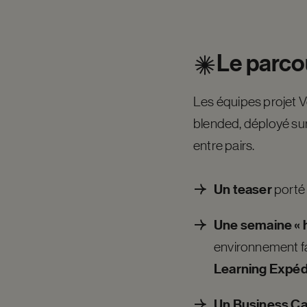
Le
parco
Les équipes projet 
blended, déployé sur
entre pairs.
Un teaser
porté 
Une semaine « h
environnement fa
Learning Expéd
Un Business C