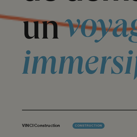
voya
un
immersi
VINCI Construction
CONSTRUCTION