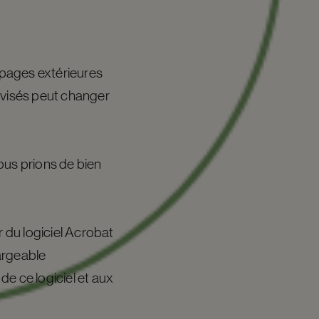
s pages extérieures
 visés peut changer
ous prions de bien
 du logiciel Acrobat
hargeable
e ce logiciel et aux