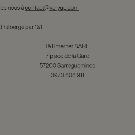
vec nous à
contact@veryup.com
st hébergé par 1&1
1&1 Internet SARL
7 place de la Gare
57200 Sarreguemines
0970 808 911