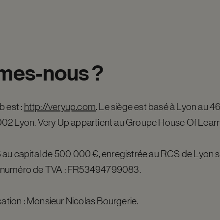
mes-nous
?
b est :
http://veryup.com
. Le siège est basé à Lyon au 4
02 Lyon. Very Up appartient au Groupe House Of Learn
 au capital de 500 000 €, enregistrée au RCS de Lyon s
e numéro de TVA : FR53494799083.
cation : Monsieur Nicolas Bourgerie.