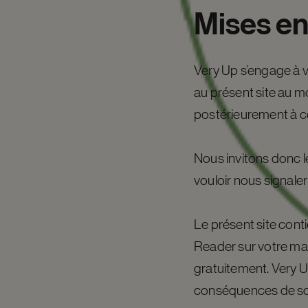
Mises
e
Very Up s’engage à v
au présent site au m
postérieurement à cet
Nous invitons donc l
vouloir nous signaler
Le présent site con
Reader sur votre mach
gratuitement. Very U
conséquences de son 