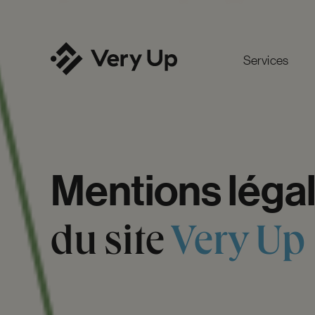
Services
Mentions
léga
du
site
Very
Up