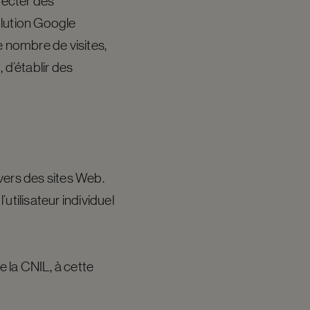
tecter des
olution Google
e nombre de visites,
, d’établir des
avers des sites Web.
’utilisateur individuel
e la CNIL, à cette