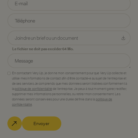
Joindre un brief ou un document
Le fichier ne doit pas excéder 64 Mo.
En contactant Very Up, je donne mon consentement pour que Very Up collecte et
utilise mes informations de contact afin d’être contacté•e au sujet de l’entreprise et
de ses services Je comprends que mes données seront traitées conformément à
la
politique de confidentialité
de l’entreprise. Je peux à tout moment gérer, rectifier,
supprimer mes informations personnelles, ou retirer mon consentement. Les
données seront conservées pour une durée définie dans la
politique de
confidentialité
.
Envoyer