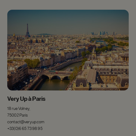
Very Up à Paris
18 rue Volney,
75002 Paris
contact@veryup.com
+33(0)6 65 73 98 95