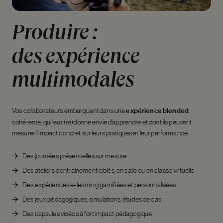
Produire
:
des
expérience
multimodales
Vos collaborateurs embarquent dans une
expérience blended
cohérente, qui leur (re)donne envie d’apprendre et dont ils peuvent
mesurer l’impact concret sur leurs pratiques et leur performance.
Des journées présentielles sur mesure
Des ateliers d’entraînement ciblés, en salle ou en classe virtuelle
Des expériences e-learning gamifiées et personnalisées
Des jeux pédagogiques, simulations, études de cas
Des capsules vidéos à fort impact pédagogique