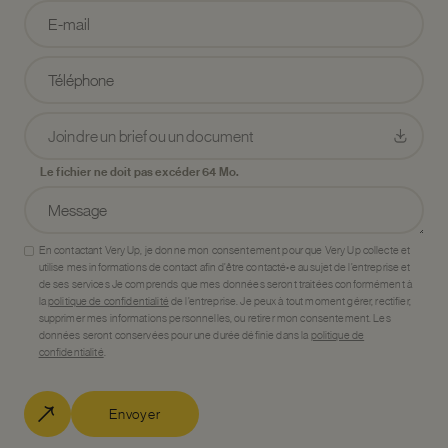
Joindre un brief ou un document
Le fichier ne doit pas excéder 64 Mo.
En contactant Very Up, je donne mon consentement pour que Very Up collecte et
utilise mes informations de contact afin d’être contacté•e au sujet de l’entreprise et
de ses services Je comprends que mes données seront traitées conformément à
la
politique de confidentialité
de l’entreprise. Je peux à tout moment gérer, rectifier,
supprimer mes informations personnelles, ou retirer mon consentement. Les
données seront conservées pour une durée définie dans la
politique de
confidentialité
.
Envoyer