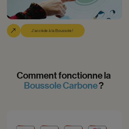
J'accède à la Boussole !
Comment
fonctionne
la
Boussole
Carbone
?