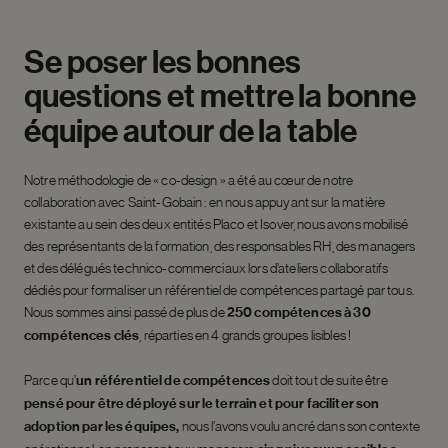
Se
poser
les
bonnes
questions
et
mettre
la
bonne
équipe
autour
de
la
table
Notre méthodologie de « co-design » a été au cœur de notre
collaboration avec Saint-Gobain : en nous appuyant sur la matière
existante au sein des deux entités Placo et Isover, nous avons mobilisé
des représentants de la formation, des responsables RH, des managers
et des délégués technico-commerciaux lors d’ateliers collaboratifs
dédiés pour formaliser un référentiel de compétences partagé par tous.
Nous sommes ainsi passé de plus de
250 compétences à 30
compétences clés
, réparties en 4 grands groupes lisibles !
Parce qu’
un référentiel de compétences
doit tout de suite être
pensé pour être déployé sur le terrain et pour faciliter son
adoption par les équipes,
nous l’avons voulu ancré dans son contexte