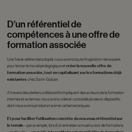
D’un
référentiel
de
compétences
à
une
offre
de
formation
associée
Une fois le référentiel adopté, nous avions toute l’inspiration nécessaire
pour lancer le travail pédagogique et
créer la nouvelle offre de
formation associée, tout en capitalisant sur les formations déjà
existantes
chez Saint-Gobain.
À travers des ateliers collaboratifs impliquant des acteurs de la formation
internes et externes, nous avons créé et consolidé plusieurs dispositifs,
dont nous avons produit et animé certaines briques.
Et pour faciliter l’utilisation concrète du nouveau référentiel sur
le terrain
– par exemple, lors d’un entretien annuel ou lors de formations