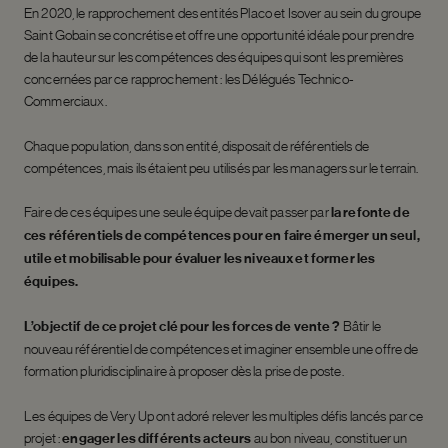
En 2020, le rapprochement des entités Placo et Isover au sein du groupe
Saint Gobain se concrétise et offre une opportunité idéale pour prendre
de la hauteur sur les compétences des équipes qui sont les premières
concernées par ce rapprochement : les Délégués Technico-
Commerciaux.
Chaque population, dans son entité, disposait de référentiels de
compétences, mais ils étaient peu utilisés par les managers sur le terrain.
Faire de ces équipes une seule équipe devait passer par
la refonte de
ces référentiels de compétences pour en faire émerger un seul,
utile et mobilisable pour évaluer les niveaux et former les
équipes.
L’objectif de ce projet clé pour les forces de vente ?
Bâtir le
nouveau référentiel de compétences et imaginer ensemble une offre de
formation pluridisciplinaire à proposer dès la prise de poste.
Les équipes de Very Up ont adoré relever les multiples défis lancés par ce
projet :
engager les différents acteurs
au bon niveau, constituer un