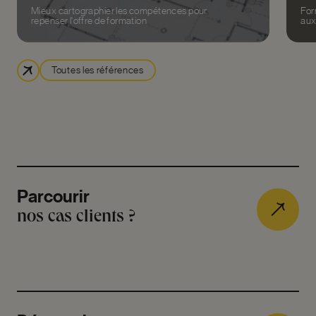
Mieux cartographier les compétences pour
For
repenser l'offre de formation
aux
Toutes les références
Parcourir
nos cas clients ?