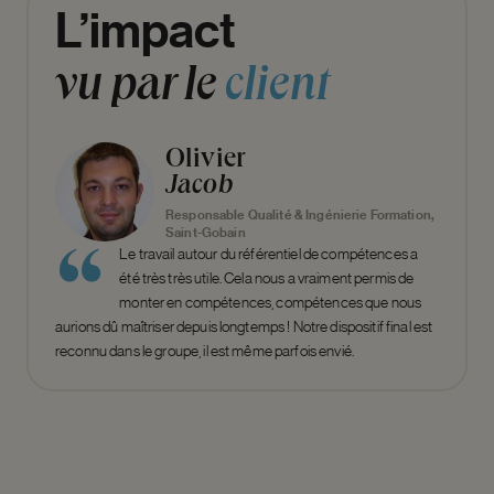
L’impact
vu
par
le
client
Olivier
Jacob
Responsable Qualité & Ingénierie Formation,
Saint-Gobain
Le travail autour du référentiel de compétences a
été très très utile. Cela nous a vraiment permis de
monter en compétences, compétences que nous
aurions dû maîtriser depuis longtemps ! Notre dispositif final est
reconnu dans le groupe, il est même parfois envié.