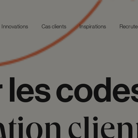
Innovations
Cas clients
Inspirations
Recrut
r
les
code
ation
clien