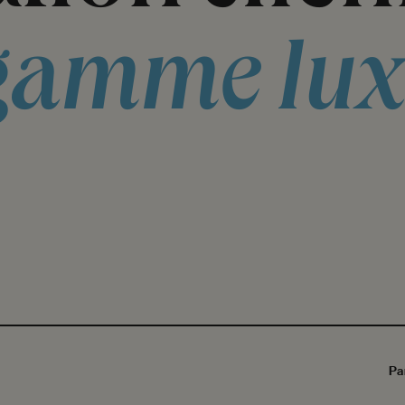
gamme
lu
Pa