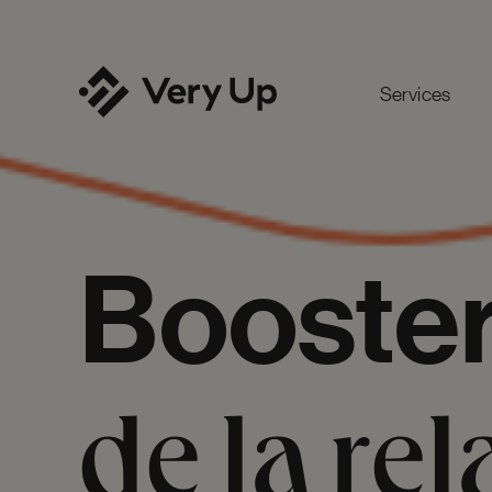
Services
Booste
de
la
rel