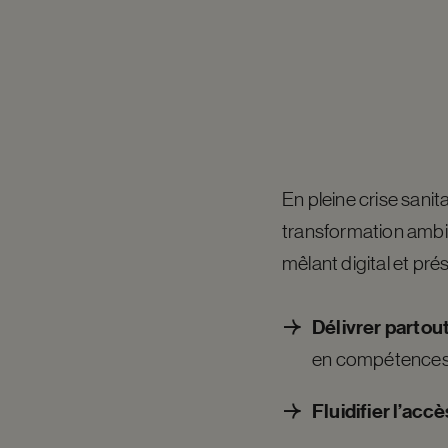
En pleine crise sanita
transformation ambiti
mêlant digital et prés
Délivrer partou
en compétences, 
Fluidifier l’accè