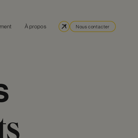
ement
À propos
Nous contacter
s
ts