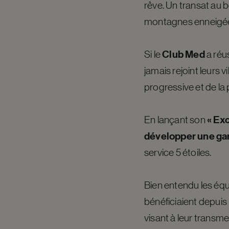
rêve. Un transat au 
montagnes enneigées 
Club Med
Si le
a réus
jamais rejoint leurs 
progressive et de la 
« Exc
En lançant son
développer une g
service 5 étoiles.
Bien entendu les équ
bénéficiaient depuis 
visant à leur transm