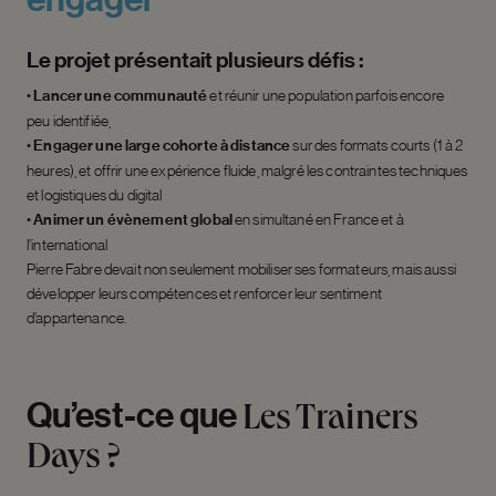
Le projet présentait plusieurs défis :
•
Lancer une communauté
et réunir une population parfois encore
peu identifiée,
•
Engager une large cohorte à distance
sur des formats courts (1 à 2
heures), et offrir une expérience fluide, malgré les contraintes techniques
et logistiques du digital
•
Animer un évènement global
en simultané en France et à
l’international
Pierre Fabre devait non seulement mobiliser ses formateurs, mais aussi
développer leurs compétences et renforcer leur sentiment
d’appartenance.
Qu’est-ce
que
Les
Trainers
Days
?