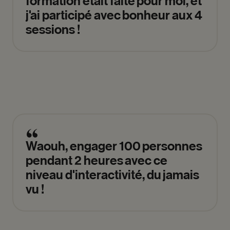
formation
était
faite
pour
moi,
et
j'ai
participé
avec
bonheur
aux
4
sessions
!
Waouh,
engager
100
personnes
pendant
2
heures
avec
ce
niveau
d'interactivité,
du
jamais
vu
!