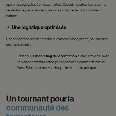
apprentissage grâce à un coach virtuel. Cet outil novateur leur a permis
de s’entraîner, de poser des questions et d’ancrer leurs acquis à leur
rythme.
Une logistique optimisée
Une anticipation des défis techniques (connexions, accès) pour assurer
une fluidité totale.
Et bien sûr, le
marketing de la formation
a joué un rôle clé, avec
un plan de communication pensé dans les moindres détails par
Pierre Fabre pour motiver chaque formateur à participer.
Un
tournant
pour
la
communauté
des