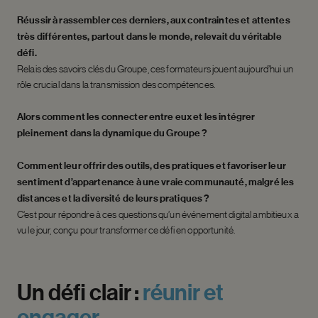
Réussir à rassembler ces derniers, aux contraintes et attentes
très différentes, partout dans le monde, relevait du véritable
défi.
Relais des savoirs clés du Groupe, ces formateurs jouent aujourd’hui un
rôle crucial dans la transmission des compétences.
Alors comment les connecter entre eux et les intégrer
pleinement dans la dynamique du Groupe ?
Comment leur offrir des outils, des pratiques et favoriser leur
sentiment d’appartenance à une vraie communauté, malgré les
distances et la diversité de leurs pratiques ?
C’est pour répondre à ces questions qu’un événement digital ambitieux a
vu le jour, conçu pour transformer ce défi en opportunité.
Un
défi
clair
:
réunir
et
engager