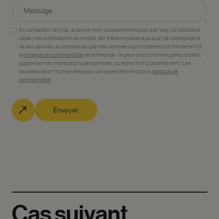
En contactant Very Up, je donne mon consentement pour que Very Up collecte et
utilise mes informations de contact afin d’être contacté•e au sujet de l’entreprise et
de ses services Je comprends que mes données seront traitées conformément à
la
politique de confidentialité
de l’entreprise. Je peux à tout moment gérer, rectifier,
supprimer mes informations personnelles, ou retirer mon consentement. Les
données seront conservées pour une durée définie dans la
politique de
confidentialité
.
Envoyer
Cas
suivant