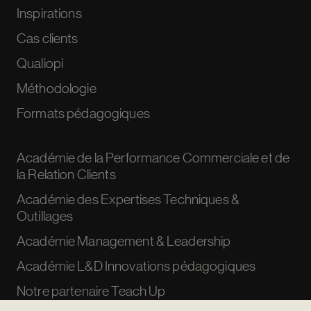
Inspirations
Cas clients
Qualiopi
Méthodologie
Formats pédagogiques
Académie de la Performance Commerciale et de
la Relation Clients
Académie des Expertises Techniques &
Outillages
Académie Management & Leadership
Académie L&D Innovations pédagogiques
Notre partenaire Teach Up