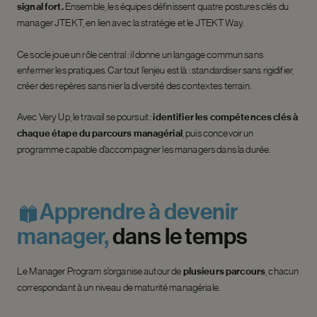
signal fort.
Ensemble, les équipes définissent quatre postures clés du
manager JTEKT, en lien avec la stratégie et le JTEKT Way.
Ce socle joue un rôle central : il donne un langage commun sans
enfermer les pratiques. Car tout l’enjeu est là : standardiser sans rigidifier,
créer des repères sans nier la diversité des contextes terrain.
Avec Very Up, le travail se poursuit :
identifier les compétences clés à
chaque étape du parcours managérial
, puis concevoir un
programme capable d’accompagner les managers dans la durée.
Apprendre
à
devenir
manager,
dans
le
temps
Le Manager Program s’organise autour de
plusieurs parcours
, chacun
correspondant à un niveau de maturité managériale.