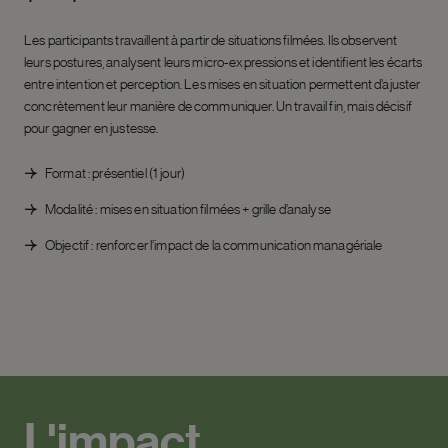
Les participants travaillent à partir de situations filmées. Ils observent
leurs postures, analysent leurs micro-expressions et identifient les écarts
entre intention et perception. Les mises en situation permettent d’ajuster
concrètement leur manière de communiquer. Un travail fin, mais décisif
pour gagner en justesse.
Format : présentiel (1 jour)
Modalité : mises en situation filmées + grille d’analyse
Objectif : renforcer l’impact de la communication managériale
L'impact