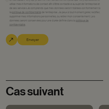
utilise mes informations de contact afin d’être contacté•e au sujet de l’entreprise et
de ses services Je comprends que mes données seront traitées conformément à
la
politique de confidentialité
de l’entreprise. Je peux à tout moment gérer, rectifier,
supprimer mes informations personnelles, ou retirer mon consentement. Les
données seront conservées pour une durée définie dans la
politique de
confidentialité
.
Envoyer
Cas
suivant