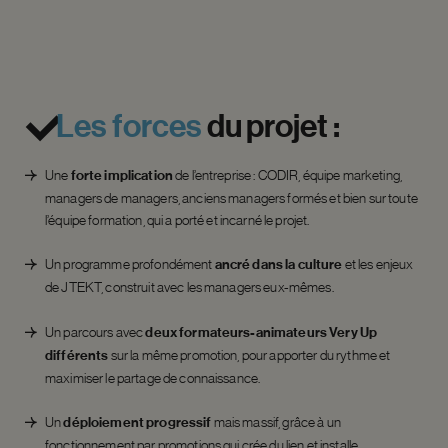
Les
forces
du
projet
:
Une
forte implication
de l’entreprise : CODIR, équipe marketing,
managers de managers, anciens managers formés et bien sur toute
l’équipe formation, qui a porté et incarné le projet.
Un programme profondément
ancré dans la culture
et les enjeux
de JTEKT, construit avec les managers eux-mêmes.
Un parcours avec
deux formateurs-animateurs Very Up
différents
sur la même promotion, pour apporter du rythme et
maximiser le partage de connaissance.
Un
déploiement progressif
mais massif, grâce à un
fonctionnement par promotions qui crée du lien et installe