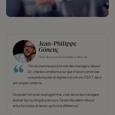
Jean-Philippe
Gönenç
Chef de projet et formateur Very Up
"On ne cherche pas à former des managers ‘idéaux’.
On crée les conditions pour que chacun construise
une posture juste et alignée à la culture JTEKT, dans
son propre contexte.
Ce qui est fort avec ce programme, c'est de voir les managers
évoluer tout au long du parcours. Ce sont les allers-retours
entre formation et terrain qui font la différence.”