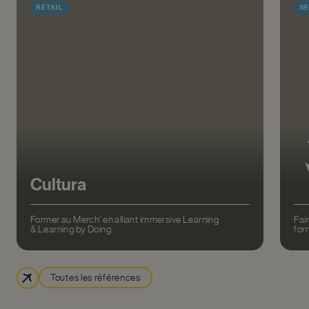
RETAIL
S
Cultura
Former au Merch’ en alliant immersive Learning
Fai
& Learning by Doing
for
Toutes les références