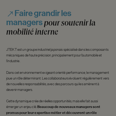
Faire
grandir
les
managers
pour
soutenir
la
mobilité
interne
JTEKT est un groupe industriel japonais spécialisé dans les composants
mécaniques de haute précision, principalement pour l’automobile et
l’industrie.
Dans cet environnement exigeant orienté performance, le management
joue un rôle déterminant. Les collaborateurs évoluent régulièrement vers
de nouvelles responsabilités, avec des parcours qui les amènent à
devenir managers.
Cette dynamique crée de réelles opportunités, mais elle fait aussi
émerger un enjeu clé.
Beaucoup de nouveaux managers sont
promus pour leur expertise métier et découvrent un rôle