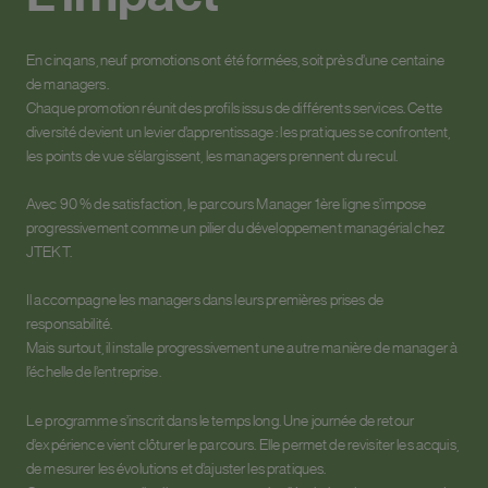
En cinq ans, neuf promotions ont été formées, soit près d’une centaine
de managers.
Chaque promotion réunit des profils issus de différents services. Cette
diversité devient un levier d’apprentissage : les pratiques se confrontent,
les points de vue s’élargissent, les managers prennent du recul.
Avec 90 % de satisfaction, le parcours Manager 1ère ligne s’impose
progressivement comme un pilier du développement managérial chez
JTEKT.
Il accompagne les managers dans leurs premières prises de
responsabilité.
Mais surtout, il installe progressivement une autre manière de manager à
l’échelle de l’entreprise.
Le programme s’inscrit dans le temps long. Une journée de retour
d’expérience vient clôturer le parcours. Elle permet de revisiter les acquis,
de mesurer les évolutions et d’ajuster les pratiques.