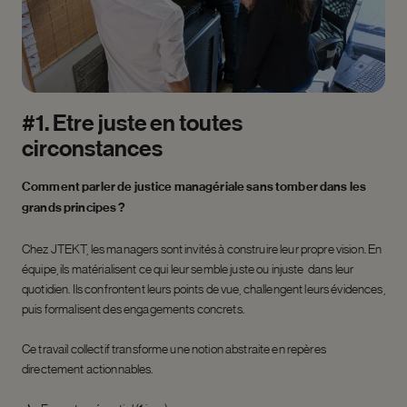
#1.
Être
juste
en
toutes
circonstances
Comment parler de justice managériale sans tomber dans les
grands principes ?
Chez JTEKT, les managers sont invités à construire leur propre vision. En
équipe, ils matérialisent ce qui leur semble juste ou injuste dans leur
quotidien. Ils confrontent leurs points de vue, challengent leurs évidences,
puis formalisent des engagements concrets.
Ce travail collectif transforme une notion abstraite en repères
directement actionnables.