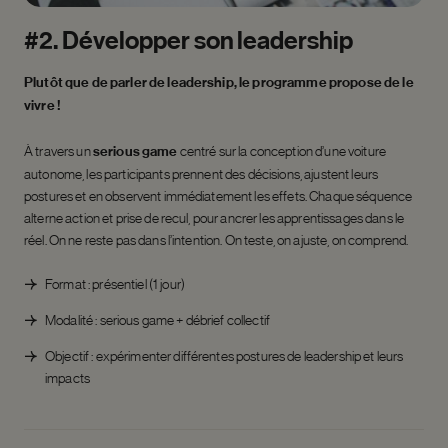
#2.
Développer
son
leadership
Plutôt que de parler de leadership, le programme propose de le
vivre !
À travers un
serious game
centré sur la conception d’une voiture
autonome, les participants prennent des décisions, ajustent leurs
postures et en observent immédiatement les effets. Chaque séquence
alterne action et prise de recul, pour ancrer les apprentissages dans le
réel. On ne reste pas dans l’intention. On teste, on ajuste, on comprend.
Format : présentiel (1 jour)
Modalité : serious game + débrief collectif
Objectif : expérimenter différentes postures de leadership et leurs
impacts