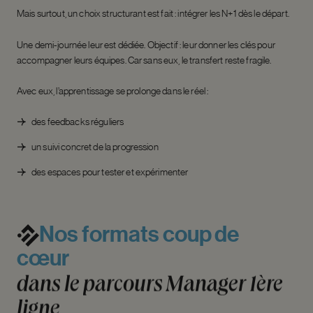
Mais surtout, un choix structurant est fait : intégrer les N+1 dès le départ.
Une demi-journée leur est dédiée. Objectif : leur donner les clés pour
accompagner leurs équipes. Car sans eux, le transfert reste fragile.
Avec eux, l’apprentissage se prolonge dans le réel :
des feedbacks réguliers
un suivi concret de la progression
des espaces pour tester et expérimenter
Nos
formats
coup
de
cœur
dans
le
parcours
Manager
1ère
ligne