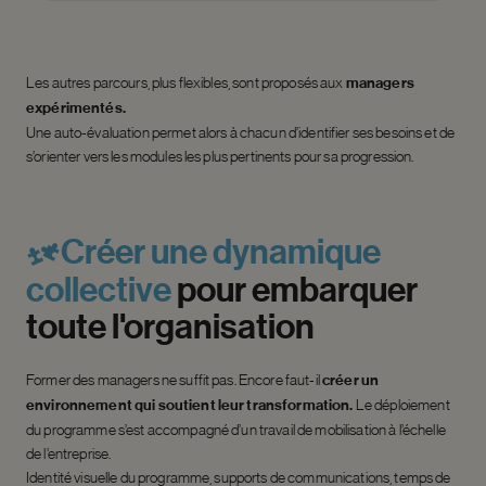
Les autres
parcours, plus flexible
s
, sont proposés aux
managers
expérimentés.
Une auto-évaluation permet
alors
à chacun d’identifier ses besoins et de
s’orienter vers les modules les plus pertinents pour sa progression.
Créer
une
dynamique
collective
pour
embarquer
toute
l'organisation
Former des managers ne suffit pas. Encore faut-il
créer un
environnement qui soutient leur transformation.
Le déploiement
du programme s’est accompagné d’un travail de mobilisation à l’échelle
de l’entreprise.
Identité visuelle du programme, supports de communications, temps de