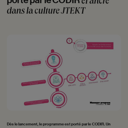
porté
par
le
CODIR
et
ancré
dans
la
culture
JTEKT
Dès le lancement, le programme est porté par le CODIR. Un