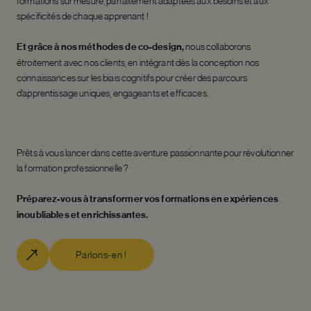
formations sur mesure, parfaitement adaptées aux besoins et aux
spécificités de chaque apprenant !
Et grâce à nos méthodes de co-design,
nous collaborons
étroitement avec nos clients, en intégrant dès la conception nos
connaissances sur les biais cognitifs pour créer des parcours
d’apprentissage uniques, engageants et efficaces.
Prêts à vous lancer dans cette aventure passionnante pour révolutionner
la formation professionnelle ?
Préparez-vous à transformer vos formations en expériences
inoubliables et enrichissantes.
Parlons-en !