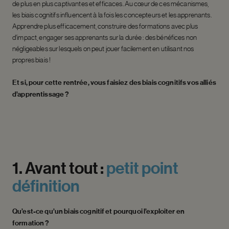
de plus en plus captivantes et efficaces. Au cœur de ces mécanismes,
les biais cognitifs influencent à la fois les concepteurs et les apprenants.
Apprendre plus efficacement, construire des formations avec plus
d’impact, engager ses apprenants sur la durée : des bénéfices non
négligeables sur lesquels on peut jouer facilement en utilisant nos
propres biais !
Et si, pour cette rentrée, vous faisiez des biais cognitifs vos alliés
d’apprentissage ?
1.
Avant
tout
:
petit
point
définition
Qu’est-ce qu’un biais cognitif et pourquoi l’exploiter en
formation ?