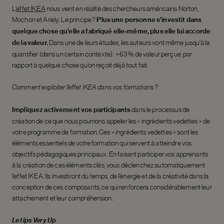
L’
effet IKEA
nous vient en réalité des chercheurs américains Norton,
Mochon et Ariely. Le principe ?
Plus une personne s’investit dans
quelque chose qu’elle a fabriqué elle-même, plus elle lui accorde
de la valeur.
Dans une de leurs études, les auteurs vont même jusqu’à la
quantifier (dans un certain contexte) : + 63 % de valeur perçue, par
rapport à quelque chose qu’on reçoit déjà tout fait.
Comment exploiter l’effet IKEA dans vos formations ?
Impliquez activement vos participants
dans le processus de
création de ce que nous pourrions appeler les « ingrédients vedettes » de
votre programme de formation. Ces « ingrédients vedettes » sont les
éléments essentiels de votre formation qui servent à atteindre vos
objectifs pédagogiques principaux. En faisant participer vos apprenants
à la création de ces éléments clés, vous déclenchez automatiquement
l’effet IKEA. Ils investiront du temps, de l’énergie et de la créativité dans la
conception de ces composants, ce qui renforcera considérablement leur
attachement et leur compréhension.
Le tips Very Up