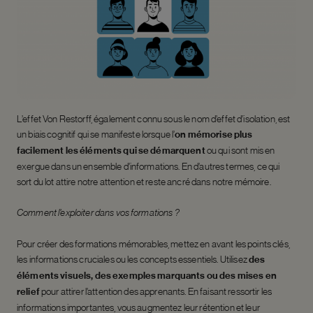
L’effet Von Restorff, également connu sous le nom d’effet d’isolation, est
un biais cognitif qui se manifeste lorsque l’
on mémorise plus
facilement les éléments qui se démarquent
ou qui sont mis en
exergue dans un ensemble d’informations. En d’autres termes, ce qui
sort du lot attire notre attention et reste ancré dans notre mémoire.
Comment l’exploiter dans vos formations ?
Pour créer des formations mémorables, mettez en avant les points clés,
les informations cruciales ou les concepts essentiels. Utilisez
des
éléments visuels, des exemples marquants ou des mises en
relief
pour attirer l’attention des apprenants. En faisant ressortir les
informations importantes, vous augmentez leur rétention et leur