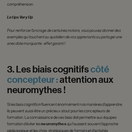
compréhension.
Le tips Very Up
Pour renforcer l’ancrage de certaines notions, vous pouvez donner des
exemples qui touchent au quotidien de vos apprenants ou partager une
anecdote marquante : effet garanti !
3.
Les
biais
cognitifs
côté
concepteur
:
attention
aux
neuromythes
!
Si les biais cognitifs influencent énormément nos manières d’apprendre,
ils peuvent aussi être un précieux atout pour les concepteurs de
formation. La connaissance de ces biais doit permettre aux équipes
formation d’éviter les
neuromythes
qui faussent souvent l’approche
pédagogique et les choix stratégiques de formats et d’activités