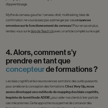
d’apprentissage.
Mythe du cerveau gauche / cerveau droit, multitasking, biais de
confirmation, ne vous laissez pas submerger par ces
croyances
erronées sur le fonctionnement du cerveau !
Pour en savoir plus,
rendez-vous sur le
blog de Teach Up
avec un article complet sur le sujet.
4.
Alors,
comment
s’y
prendre
en
tant
que
concepteur
de
formations
?
Les biais cognitifs et les neurosciences sont donc des outils puissants
pour améliorer la conception des formations.
Chez Very Up, nous
avons développé une méthode de mapping des biais cognitifs,
inspirée de la méthode ADDIE,
pour aider nos clients à tirer parti de
ces mécanismes. Cette approche nous permet de concevoir des