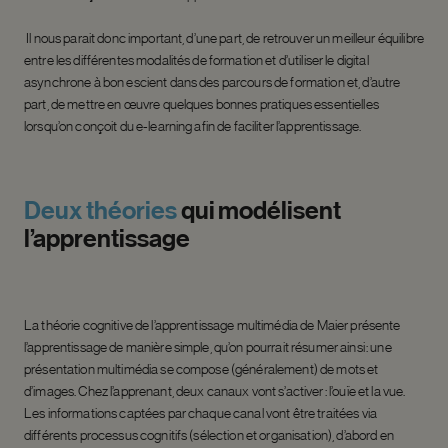
Il nous parait donc important, d’une part, de retrouver un meilleur équilibre
entre les différentes modalités de formation et d’utiliser le digital
asynchrone à bon escient dans des parcours de formation et, d’autre
part, de mettre en œuvre quelques bonnes pratiques essentielles
lorsqu’on conçoit du e-learning afin de faciliter l’apprentissage.
Deux
théories
qui
modélisent
l’apprentissage
La théorie cognitive de l’apprentissage multimédia de Maier présente
l’apprentissage de manière simple, qu’on pourrait résumer ainsi : une
présentation multimédia se compose (généralement) de mots et
d’images. Chez l’apprenant, deux canaux vont s’activer : l’ouïe et la vue.
Les informations captées par chaque canal vont être traitées via
différents processus cognitifs (sélection et organisation), d’abord en