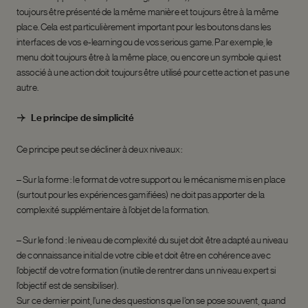
toujours être présenté de la même manière et toujours être à la même
place. Cela est particulièrement important pour les boutons dans les
interfaces de vos e-learning ou de vos serious game. Par exemple, le
menu doit toujours être à la même place, ou encore un symbole qui est
associé à une action doit toujours être utilisé pour cette action et pas une
autre.
Le principe de simplicité
Ce principe peut se décliner à deux niveaux :
– Sur la forme : le format de votre support ou le mécanisme mis en place
(surtout pour les expériences gamifiées) ne doit pas apporter de la
complexité supplémentaire à l’objet de la formation.
– Sur le fond : le niveau de complexité du sujet doit être adapté au niveau
de connaissance initial de votre cible et doit être en cohérence avec
l’objectif de votre formation (inutile de rentrer dans un niveau expert si
l’objectif est de sensibiliser).
Sur ce dernier point, l’une des questions que l’on se pose souvent, quand