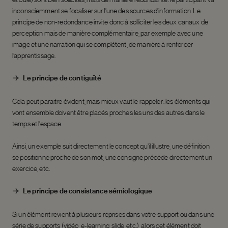
inconsciemment se focaliser sur l’une des sources d’information. Le
principe de non-redondance invite donc à solliciter les deux canaux de
perception mais de manière complémentaire, par exemple avec une
image et une narration qui se complètent, de manière à renforcer
l’apprentissage.
Le principe de contiguïté
Cela peut paraitre évident, mais mieux vaut le rappeler : les éléments qui
vont ensemble doivent être placés proches les uns des autres dans le
temps et l’espace.
Ainsi, un exemple suit directement le concept qu’il illustre, une définition
se positionne proche de son mot, une consigne précède directement un
exercice, etc.
Le principe de consistance sémiologique
Si un élément revient à plusieurs reprises dans votre support ou dans une
série de supports (vidéo, e-learning, slide, etc.), alors cet élément doit