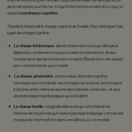
de la mémoire à court terme : si trop d’informations arrivent d’un coup, on
risque la
surcharge cognitive
.
D’après la théorie de la charge cognitive de Sweller, il faut distinguer trois
types de charge cognitive :
La charge intrinsèque
: elle est inhérente à tout sujet d’étude et
dépend du nombre de concepts à traiter simultanément, de leur
complexité et des liens entre ces concepts. Elle est donc nécessaire
pour comprendre de quoi on parle.
La charge générative
: c’est le niveau d’activité cognitive
nécessaire pour manipuler ces concepts, les analyser, les comparer
à d’autres et les mettre en œuvre dans d’autres contextes… et ainsi
atteindre l’objectif pédagogique qui a été défini.
La charge inutile
: il s’agit des éléments qui vont atteindre la
mémoire de travail mais qui n’aident pas l’apprentissage, comme une
musique de fond trop forte dans une vidéo ou sur un module.