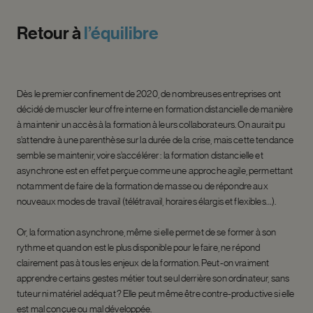
Retour
à
l’équilibre
Dès le premier confinement de 2020, de nombreuses entreprises ont
décidé de muscler leur offre interne en formation distancielle de manière
à maintenir un accès à la formation à leurs collaborateurs. On aurait pu
s’attendre à une parenthèse sur la durée de la crise, mais cette tendance
semble se maintenir, voire s’accélérer : la formation distancielle et
asynchrone est en effet perçue comme une approche agile, permettant
notamment de faire de la formation de masse ou de répondre aux
nouveaux modes de travail (télétravail, horaires élargis et flexibles…).
Or, la formation asynchrone, même si elle permet de se former à son
rythme et quand on est le plus disponible pour le faire, ne répond
clairement pas à tous les enjeux de la formation. Peut-on vraiment
apprendre certains gestes métier tout seul derrière son ordinateur, sans
tuteur ni matériel adéquat ? Elle peut même être contre-productive si elle
est mal conçue ou mal développée.