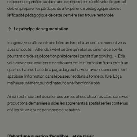
expérience gamifiée ou dans une expérience en réalité virtuelle permet
de bien préparer les participants à l’expérience pédagogique cible et
l’efficacité pédagogique de cette dernière s’en trouve renforcée.
Le principe de segmentation
Imaginez, vous êtes en train de lire un livre, et à un certain moment vous
avez un doute : « Attends, il vient de dire qu’il était au cinéma ce soir-là,
pourtant lors de sa déposition précédente il parlait d’un bowling… ». Et là,
vous savez que vous pourrez retrouver cette information à peu près à un
quart du livre, en haut de la page de gauche. Vous avez inconsciemment
spatialisé l’information dans l’épaisseur et dans la forme du livre. Et ça,
malheureusement, sur ordinateur ça ne fonctionne pas.
Ainsi, il est important de créer des parties et des chapitres clairs dans vos
productions de manière à aider les apprenants à spatialiser les contenus
et à les situer les uns par rapport aux autres.
D’abord une question d’équilibre… et de plaisir