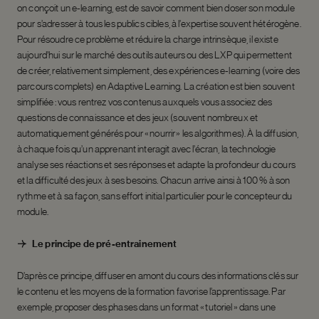
on conçoit un e-learning, est de savoir comment bien doser son module
pour s’adresser à tous les publics cibles, à l’expertise souvent hétérogène.
Pour résoudre ce problème et réduire la charge intrinsèque, il existe
aujourd’hui sur le marché des outils auteurs ou des LXP qui permettent
de créer, relativement simplement, des expériences e-learning (voire des
parcours complets) en Adaptive Learning. La création est bien souvent
simplifiée : vous rentrez vos contenus auxquels vous associez des
questions de connaissance et des jeux (souvent nombreux et
automatiquement générés pour « nourrir » les algorithmes). À la diffusion,
à chaque fois qu’un apprenant interagit avec l’écran, la technologie
analyse ses réactions et ses réponses et adapte la profondeur du cours
et la difficulté des jeux à ses besoins. Chacun arrive ainsi à 100 % à son
rythme et à sa façon, sans effort initial particulier pour le concepteur du
module.
Le principe de pré-entrainement
D’après ce principe, diffuser en amont du cours des informations clés sur
le contenu et les moyens de la formation favorise l’apprentissage. Par
exemple, proposer des phases dans un format « tutoriel » dans une