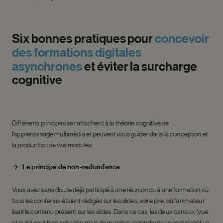
Six
bonnes
pratiques
pour
concevoir
des
formations
digitales
asynchrones
et
éviter
la
surcharge
cognitive
Différents principes se rattachent à la théorie cognitive de
l’apprentissage multimédia et peuvent vous guider dans la conception et
la production de vos modules.
Le principe de non-redondance
Vous avez sans doute déjà participé à une réunion ou à une formation où
tous les contenus étaient rédigés sur les slides, voire pire, où l’animateur
lisait le contenu présent sur les slides. Dans ce cas, les deux canaux (vue
et ouïe) sont bien sollicités, mais de manière redondante : le participant va