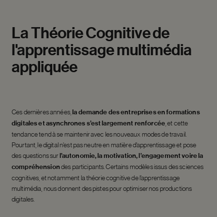
La
Théorie
Cognitive
de
l'apprentissage
multimédia
appliquée
Ces dernières années,
la demande des entreprises en formations
digitales et asynchrones s’est largement renforcée
, et cette
tendance tend à se maintenir avec les nouveaux modes de travail.
Pourtant, le digital n’est pas neutre en matière d’apprentissage et pose
des questions sur
l’autonomie, la motivation, l’engagement voire la
compréhension
des participants. Certains modèles issus des sciences
cognitives, et notamment la théorie cognitive de l’apprentissage
multimédia, nous donne
nt
des pistes pour optimiser nos productions
digitales.