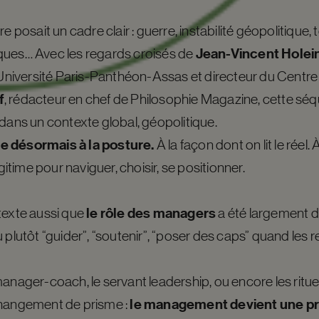
e posait un cadre clair : guerre, instabilité géopolitique,
Jean-Vincent Holei
iques…
Avec les regards croisés de
l’Université Paris-Panthéon-Assas et directeur du Centre
f
, rédacteur en chef de Philosophie Magazine, cette sé
 dans un contexte global, géopolitique.
e désormais à la posture.
À la façon dont on lit le réel.
égitime pour naviguer, choisir, se positionner.
le rôle des
managers
texte aussi que
a été largement d
 plutôt “guider”, “soutenir”, “poser des caps” quand les
manager-coach, le servant leadership, ou encore les ritu
le management devient une pr
changement de prisme :