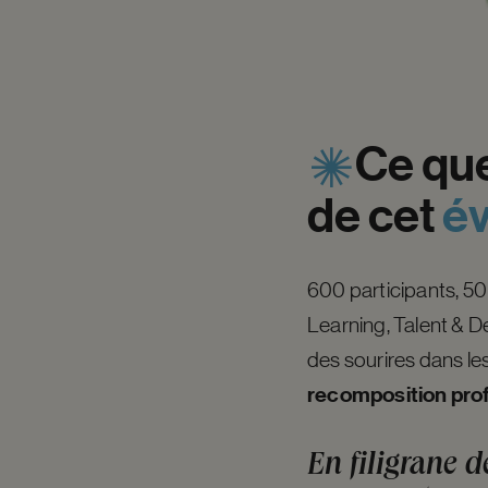
Ce
qu
de
cet
é
600 participants, 50 
Learning, Talent & D
des sourires dans les
recomposition pro
En filigrane 