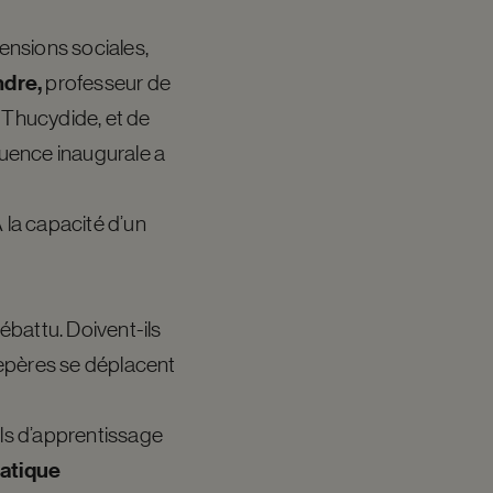
 tensions sociales,
ndre,
professeur de
 Thucydide, et de
quence inaugurale a
 À la capacité d’un
ébattu. Doivent-ils
 repères se déplacent
els d’apprentissage
atique