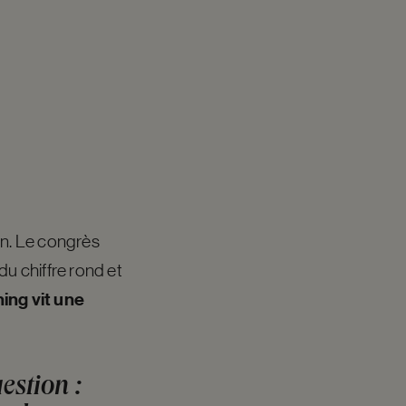
lan. Le congrès
u chiffre rond et
ing vit une
estion :