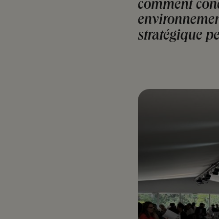
comment conci
environnements
stratégique p