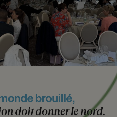
monde
brouillé,
ion
doit
donner
le
nord.