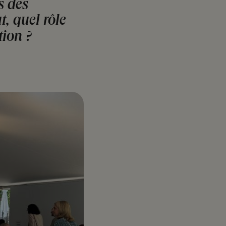
s des
t, quel rôle
tion ?