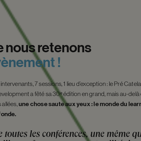
e
nous
retenons
vènement
!
intervenants, 7 sessions, 1 lieu d’exception : le Pré Cate
evelopment a fêté sa 30ᵉ édition en grand, mais au-delà d
une chose saute aux yeux : le monde du learn
 allées,
fonde.
de toutes les conférences, une même qu