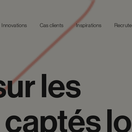
Innovations
Cas clients
Inspirations
Recrut
sur
les
captés
l