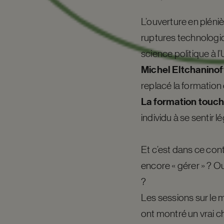
L’ouverture en plénièr
ruptures technolog
science politique à 
Michel Eltchaninof
replacé la formation
La formation touch
individu à se sentir l
Et c’est dans ce con
encore « gérer » ? Ou
?
Les sessions sur le 
ont montré un vrai 