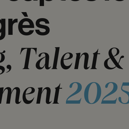
rès
,
Talent
&
ment
202