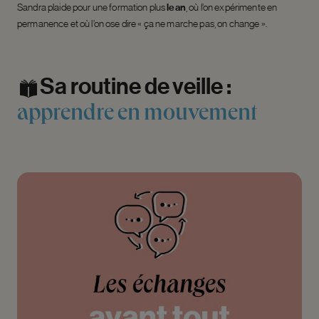
Sandra plaide pour une formation plus
lean
, où l’on expérimente en
permanence et où l’on ose dire « ça ne marche pas, on change ».
Sa
routine
de
veille
:
apprendre
en
mouvement