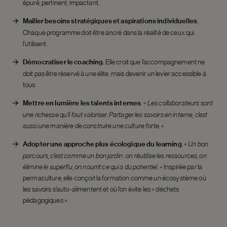
épuré, pertinent, impactant.
Mailler besoins stratégiques et aspirations individuelles
.
Chaque programme doit être ancré dans la réalité de ceux qui
l’utilisent.
Démocratiser le coaching
. Elle croit que l’accompagnement ne
doit pas être réservé à une élite, mais devenir un levier accessible à
tous.
Mettre en lumière les talents internes
.
« Les collaborateurs sont
une richesse qu’il faut valoriser. Partager les savoirs en interne, c’est
aussi une manière de construire une culture forte. »
Adopter une approche plus écologique du learning
.
« Un bon
parcours, c’est comme un bon jardin : on réutilise les ressources, on
élimine le superflu, on nourrit ce qui a du potentiel. »
Inspirée par la
permaculture, elle conçoit la formation comme un écosystème où
les savoirs s’auto-alimentent et où l’on évite les « déchets
pédagogiques ».