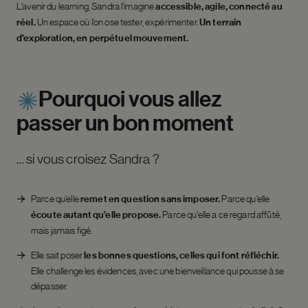
L’avenir du learning, Sandra l’imagine
accessible, agile, connecté au
réel.
Un espace où l’on ose tester, expérimenter.
Un terrain
d’exploration, en perpétuel mouvement.
Pourquoi
vous
allez
passer
un
bon
moment
… si vous croisez Sandra ?
Parce qu’elle
remet en question sans imposer.
Parce qu’elle
écoute autant qu’elle propose.
Parce qu’elle a ce regard affûté,
mais jamais figé.
Elle sait poser
les bonnes questions, celles qui font réfléchir.
Elle challenge les évidences, avec une bienveillance qui pousse à se
dépasser.