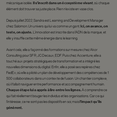
mécanique isolée.
Il s’inscrit dans un écosystème vivant
, où chaque
élément doit trouver sa juste place. Rien n’existe en vase clos.
Depuis juillet 2022, Sandra est Learning and Development Manager
chez Salomon. Un univers qui lui va comme un gant.
Ici, on avance, on
teste, on ajuste.
L’innovation est inscrite dans l’ADN de la marque, et
elle y insuffle cette même énergie dans le learning.
Avant cela, elle a façonné des formations sur mesure chez Akor
Consulting pour SFR, JC Decaux, EDF. Puis chez Accenture, elle a
touché aux projets stratégiques de transformation et a intégré les
nouvelles dimensions du digital. Enfin, elle a posé ses repères chez
FedEx, où elle a piloté un plan de développement des compétences de 1
500 collaborateurs dans un contexte de fusion. Un chantier complexe,
où il fallait naviguer entre performance et accompagnement humain.
Chaque étape lui a appris à lire entre les lignes.
À comprendre ce
qui fait réellement bouger les individus et les organisations. Car ce qui
l’intéresse, ce ne sont pas les dispositifs en soi, mais
l’impact qu’ils
génèrent.