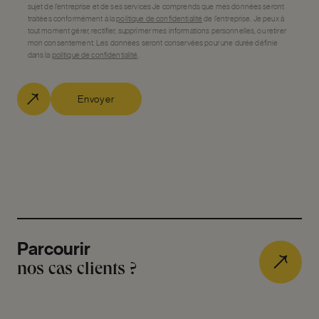
sujet de l’entreprise et de ses services Je comprends que mes données seront
traitées conformément à la
politique de confidentialité
de l’entreprise. Je peux à
tout moment gérer, rectifier, supprimer mes informations personnelles, ou retirer
mon consentement. Les données seront conservées pour une durée définie
dans la
politique de confidentialité
.
Envoyer
Parcourir
nos cas clients ?