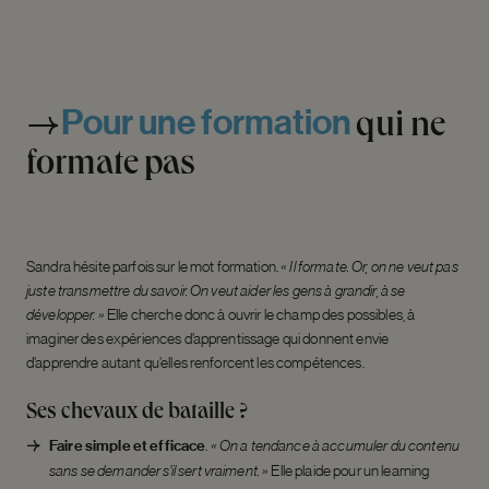
Pour
une
formation
qui
ne
formate
pas
Sandra hésite parfois sur le mot formation.
« Il formate. Or, on ne veut pas
juste transmettre du savoir. On veut aider les gens à grandir, à se
développer. »
Elle cherche donc à ouvrir le champ des possibles, à
imaginer des expériences d’apprentissage qui donnent envie
d’apprendre autant qu’elles renforcent les compétences.
Ses chevaux de bataille ?
Faire simple et efficace
.
« On a tendance à accumuler du contenu
sans se demander s’il sert vraiment. »
Elle plaide pour un learning