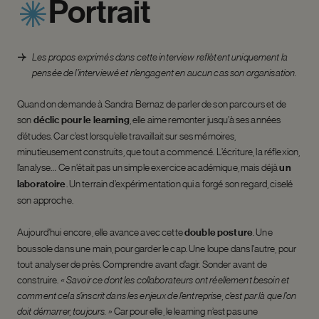
Portrait
Les propos exprimés dans cette interview reflètent uniquement la
pensée de l’interviewé et n’engagent en aucun cas son organisation.
Quand on demande à Sandra Bernaz de parler de son parcours et de
son
déclic pour le learning
, elle aime remonter jusqu’à ses années
d’études. Car c’est lorsqu’elle travaillait sur ses mémoires,
minutieusement construits, que tout a commencé. L’écriture, la réflexion,
l’analyse… Ce n’était pas un simple exercice académique, mais déjà
un
laboratoire
. Un terrain d’expérimentation qui a forgé son regard, ciselé
son approche.
Aujourd’hui encore, elle avance avec cette
double posture
. Une
boussole dans une main, pour garder le cap. Une loupe dans l’autre, pour
tout analyser de près. Comprendre avant d’agir. Sonder avant de
construire.
« Savoir ce dont les collaborateurs ont réellement besoin et
comment cela s’inscrit dans les enjeux de l’entreprise, c’est par là que l’on
doit démarrer, toujours. »
Car pour elle, le learning n’est pas une