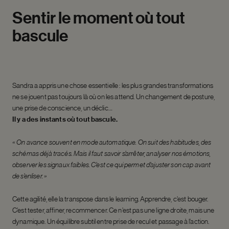
Sentir
le
moment
où
tout
bascule
Sandra a appris une chose essentielle : les plus grandes transformations
ne se jouent pas toujours là où on les attend. Un changement de posture,
une prise de conscience, un déclic…
Il y a des instants où tout bascule.
« On avance souvent en mode automatique. On suit des habitudes, des
schémas déjà tracés. Mais il faut savoir s’arrêter, analyser nos émotions,
observer les signaux faibles. C’est ce qui permet d’ajuster son cap avant
de s’enliser. »
Cette agilité, elle la transpose dans le learning. Apprendre, c’est bouger.
C’est tester, affiner, recommencer. Ce n’est pas une ligne droite, mais une
dynamique. Un équilibre subtil entre prise de recul et passage à l’action.