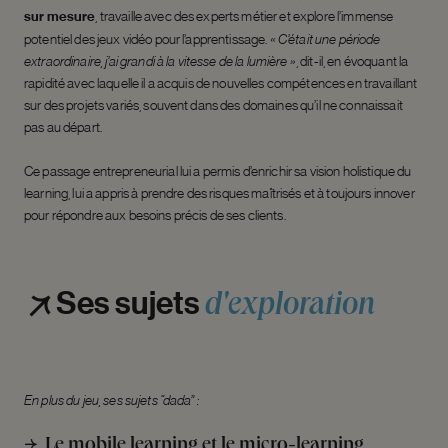
sur mesure
, travaille avec des experts métier et explore l’immense
potentiel des jeux vidéo pour l’apprentissage.
« C’était une période
extraordinaire, j’ai grandi à la vitesse de la lumière »
, dit-il, en évoquant la
rapidité avec laquelle il a acquis de nouvelles compétences en travaillant
sur des projets variés, souvent dans des domaines qu’il ne connaissait
pas au départ.
Ce passage entrepreneurial lui a permis d’enrichir sa vision holistique du
learning, lui a appris à prendre des risques maîtrisés et à toujours innover
pour répondre aux besoins précis de ses clients.
d'exploration
Ses
sujets
En plus du jeu, ses sujets “dada” :
Le mobile learning et le micro-learning