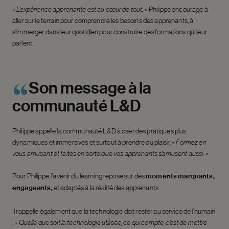
« L’expérience apprenante est au cœur de tout. »
Philippe encourage à
aller sur le terrain pour comprendre les besoins des apprenants, à
s’immerger dans leur quotidien pour construire des formations qui leur
parlent.
Son
message
à
la
communauté
L&D
Philippe appelle la communauté L&D à oser des pratiques plus
dynamiques et immersives et surtout à prendre du plaisir.
« Formez en
vous amusant et faites en sorte que vos apprenants s’amusent aussi. »
Pour Philippe, l’avenir du learning repose sur des
moments marquants,
engageants,
et adaptés à la réalité des apprenants.
Il rappelle également que la technologie doit rester au service de l’humain
:
« Quelle que soit la technologie utilisée, ce qui compte, c’est de mettre