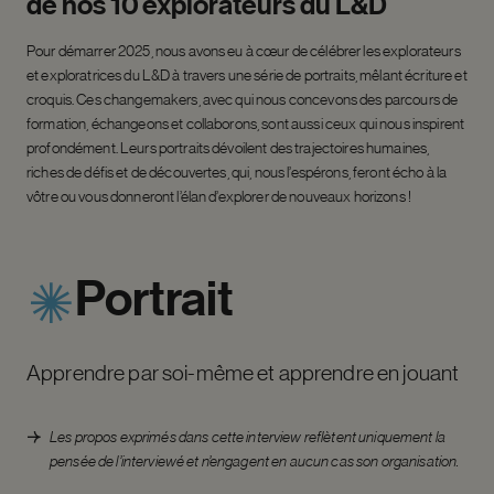
de
nos
10
explorateurs
du
L&D
Pour démarrer 2025, nous avons eu à cœur de célébrer les explorateurs
et exploratrices du L&D à travers une série de portraits, mêlant écriture et
croquis. Ces changemakers, avec qui nous concevons des parcours de
formation, échangeons et collaborons, sont aussi ceux qui nous inspirent
profondément. Leurs portraits dévoilent des trajectoires humaines,
riches de défis et de découvertes, qui, nous l’espérons, feront écho à la
vôtre ou vous donneront l’élan d’explorer de nouveaux horizons !
Portrait
Apprendre par soi-même et apprendre en jouant
Les propos exprimés dans cette interview reflètent uniquement la
pensée de l’interviewé et n’engagent en aucun cas son organisation.