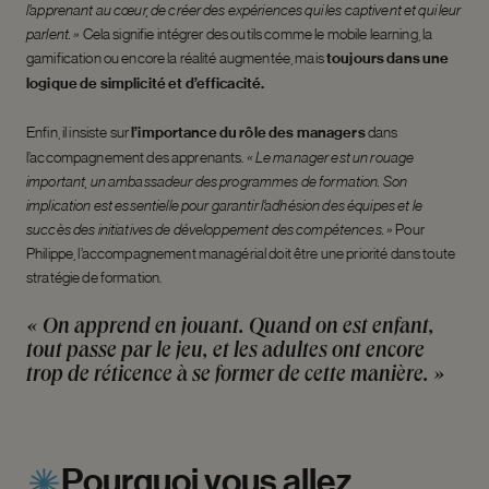
l’apprenant au cœur, de créer des expériences qui les captivent et qui leur
parlent. »
Cela signifie intégrer des outils comme le mobile learning, la
gamification ou encore la réalité augmentée, mais
toujours dans une
logique de simplicité et d’efficacité.
Enfin, il insiste sur
l’importance du rôle des managers
dans
l’accompagnement des apprenants.
«
Le manager est un rouage
important, un ambassadeur des programmes de formation. Son
implication est essentielle pour garantir l’adhésion des équipes et le
succès des initiatives de développement des compétences. »
Pour
Philippe, l’accompagnement managérial doit être une priorité dans toute
stratégie de formation.
« On apprend en jouant. Quand on est enfant,
tout passe par le jeu, et les adultes ont encore
trop de réticence à se former de cette manière. »
Pourquoi
vous
allez