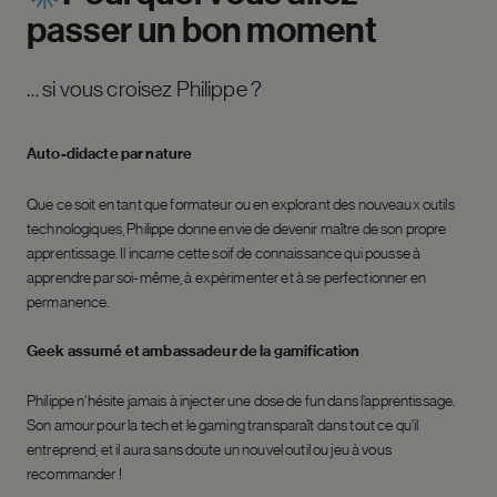
passer
un
bon
moment
… si vous croisez Philippe ?
Auto-didacte par nature
Que ce soit en tant que formateur ou en explorant des nouveaux outils
technologiques, Philippe donne envie de devenir maître de son propre
apprentissage. Il incarne cette soif de connaissance qui pousse à
apprendre par soi-même, à expérimenter et à se perfectionner en
permanence.
Geek assumé et ambassadeur de la gamification
Philippe n’hésite jamais à injecter une dose de fun dans l’apprentissage.
Son amour pour la tech et le gaming transparaît dans tout ce qu’il
entreprend, et il aura sans doute un nouvel outil ou jeu à vous
recommander !