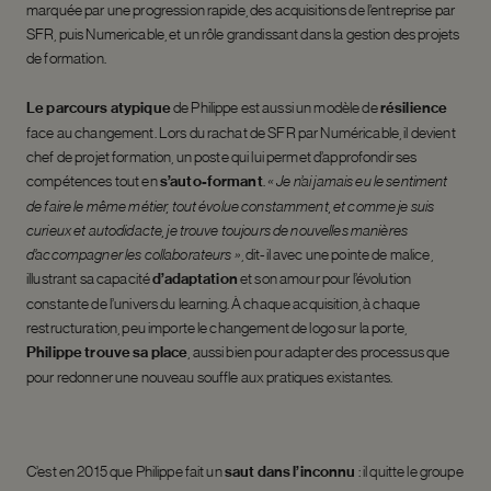
marquée par une progression rapide, des acquisitions de l’entreprise par
SFR, puis Numericable, et un rôle grandissant dans la gestion des projets
de formation.
Le parcours atypique
de Philippe est aussi un modèle de
résilience
face au changement. Lors du rachat de SFR par Numéricable, il devient
chef de projet formation, un poste qui lui permet d’approfondir ses
compétences tout en
s’auto-formant
.
« Je n’ai jamais eu le sentiment
de faire le même métier, tout évolue constamment, et comme je suis
curieux et autodidacte, je trouve toujours de nouvelles manières
d’accompagner les collaborateurs »
, dit-il avec une pointe de malice,
illustrant sa capacité
d’adaptation
et son amour pour l’évolution
constante de l’univers du learning. À chaque acquisition, à chaque
restructuration, peu importe le changement de logo sur la porte,
Philippe trouve sa place
,
aussi bien pour adapter des processus que
pour redonner une nouveau souffle aux pratiques existantes.
C’est en 2015 que Philippe fait un
saut dans l’inconnu
: il quitte le groupe