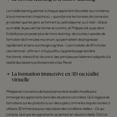
Le mobile learning permet à chaque apprenant d’accéder aux contenus
à tout moment et n’importe où,
« quand je vois les horaires de connexion,
je vois bien que les gens se forment au petit déjeuner, ou à midi »
.
Grâce
au mobile, ils peuvent se former en continu, et Philippe voit aussi dans
l’intérêt pour proposer plus de micro-learning : de courtes capsules de
formation de 5 minutes maximum, qui permettent de progresser
rapidement et sans surcharge cognitive.
« Les modules de 45 minutes,
c’est terminé
«
affirme-t-il. Aujourd’hui, l’apprentissage doit être
fractionné, interactif et récurrent, des principes parfaitement adaptés à la
réalité des besoins professionnels chez Rexel.
La formation immersive en 3D ou réalité
virtuelle
Philippe est convaincu de la puissance de la réalité virtuelle pour
immerger les apprenants dans des situations concrètes. Qu’il s’agisse de
formations sur les produits ou sur des sujets comme les risques routiers, il
utilise la 3D immersive pour reproduire des conditions réelles.
« Ce qui
compte, c’est que les apprenants se sentent en situation réelle. C’est ce