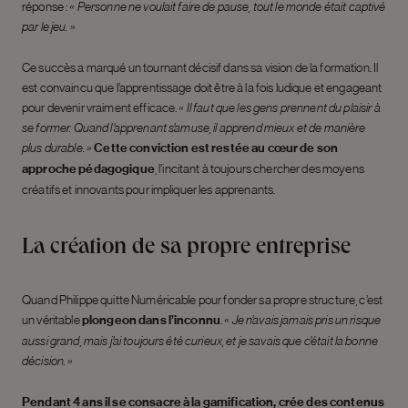
réponse :
« Personne ne voulait faire de pause, tout le monde était captivé
par le jeu. »
Ce succès a marqué un tournant décisif dans sa vision de la formation. Il
est convaincu que l’apprentissage doit être à la fois ludique et engageant
pour devenir vraiment efficace.
« Il faut que les gens prennent du plaisir à
se former. Quand l’apprenant s’amuse, il apprend mieux et de manière
plus durable. »
Cette conviction est restée au cœur de son
approche pédagogique
,
l’incitant à toujours chercher des moyens
créatifs et innovants pour impliquer les apprenants.
La création de sa propre entreprise
Quand Philippe quitte Numéricable pour fonder sa propre structure, c’est
un véritable
plongeon dans l’inconnu
.
« Je n’avais jamais pris un risque
aussi grand, mais j’ai toujours été curieux, et je savais que c’était la bonne
décision. »
Pendant 4 ans il se consacre à la gamification, crée des contenus