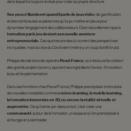
dans lequel il a toujours évolué pour créer sa propre structure.
Ses yeux s’illuminent quand il parle de jeux vidéo
, de gamification,
et des nombreuses expériences qu’il a pu mettre en place pour
dynamiser l’engagement des collaborateurs. C’est naturellement que la
formation par le jeu devient sa nouvelle aventure
entrepreneuriale.
Ces quatres années lui ouvrent des perspectives
incroyables, mais la crise du Covid vient mettre y un coup d’arrêt brutal.
Philippe décide alors de rejoindre
Rexel France
, où il retrouve l’excitation
des grands projets tout en y ajoutant ses ingrédients favoris : l’innovation,
le jeu et l’expérimentation.
Dans ses fonctions chez Rexel France, Philippe prend plaisir à introduire
de nouvelles modalités comme le
micro-learning, le mobile learning,
la formation immersive en 3D, ou encore la réalité virtuelle et
augmentée
.
Ce qu’il aime par-dessus tout, c’est créer une
communauté
autour de la formation, un espace où l’on prend plaisir à
échanger et à s’entraider.