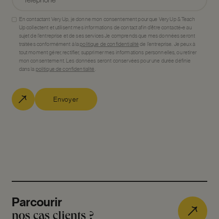
En contactant Very Up, je donne mon consentement pour que Very Up & Teach
Up collectent et utilisent mes informations de contact afin d’être contacté•e au
sujet de l’entreprise et de ses services Je comprends que mes données seront
traitées conformément à la
politique de confidentialité
de l’entreprise. Je peux à
tout moment gérer, rectifier, supprimer mes informations personnelles, ou retirer
mon consentement. Les données seront conservées pour une durée définie
dans la
politique de confidentialité
.
Envoyer
Parcourir
nos cas clients ?