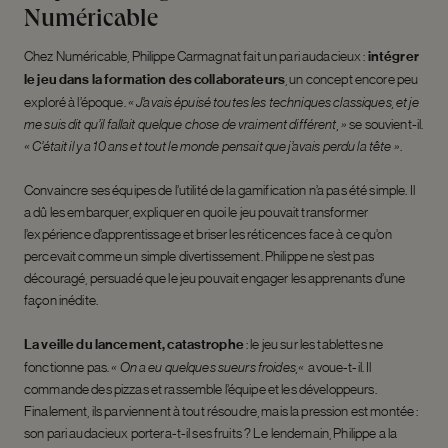
Numéricable
Chez Numéricable, Philippe Carmagnat fait un pari audacieux :
intégrer
le jeu dans la formation des collaborateurs
, un concept encore peu
exploré à l’époque.
«
J’avais épuisé toutes les techniques classiques, et je
me suis dit qu’il fallait quelque chose de vraiment différent
, »
se souvient-il.
«
C’était il y a 10 ans et tout le monde pensait que j’avais perdu la tête »
.
Convaincre ses équipes de l’utilité de la gamification n’a pas été simple. Il
a dû les embarquer, expliquer en quoi le jeu pouvait transformer
l’expérience d’apprentissage et briser les réticences face à ce qu’on
percevait comme un simple divertissement. Philippe ne s’est pas
découragé, persuadé que le jeu pouvait engager les apprenants d’une
façon inédite.
La veille du lancement, catastrophe
: le jeu sur les tablettes ne
fonctionne pas.
«
On a eu quelques sueurs froides,
«
avoue-t-il. Il
commande des pizzas et rassemble l’équipe et les développeurs.
Finalement, ils parviennent à tout résoudre, mais la pression est montée :
son pari audacieux portera-t-il ses fruits ? Le lendemain, Philippe a la