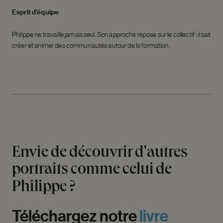
Esprit d’équipe
Philippe ne travaille jamais seul. Son approche repose sur le collectif : il sait
créer et animer des communautés autour de la formation.
Envie
de
découvrir
d'autres
portraits
comme
celui
de
Philippe
?
Téléchargez
notre
livre