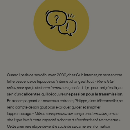
Quand il parle de ses débuts en 2000, chez Club Internet, on sent encore
l’effervescence de l’époque où l’internet changeait tout.
« Rien n’était
prévu pour que je devienne formateur »
, confie-t-il, et pourtant, c’est là, au
sein d’un
call center
,
qu’il découvre une
passion pour la transmission
.
En accompagnant les nouveaux entrants, Philippe, alors téléconseiller, se
rend compte de son goût pour expliquer, guider, et simplifier
l’apprentissage.
« Même sans jamais avoir conçu une formation, on me
disait que j’avais cette capacité à donner du feedback et à transmettre ».
Cette première étape devient le socle de sa carrière en formation,