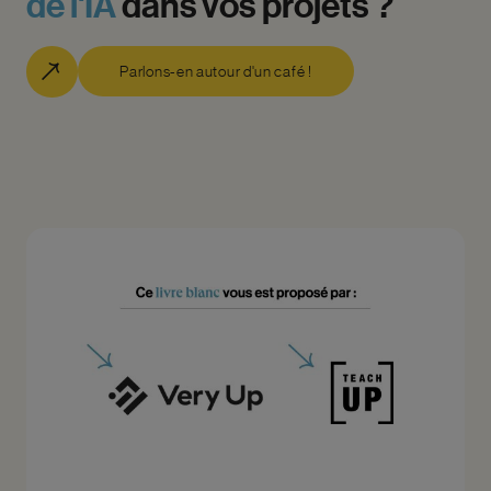
de
l'IA
dans
vos
projets
?
Parlons-en autour d'un café !