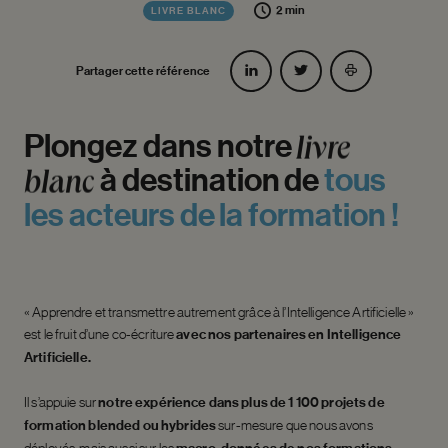
2 min
LIVRE BLANC
Partager cette référence
Plongez
dans
notre
livre
à
destination
de
tous
blanc
les
acteurs
de
la
formation
!
« Apprendre et transmettre autrement grâce à l’Intelligence Artificielle »
est le fruit d’une co-écriture
avec nos partenaires en Intelligence
Artificielle.
Il s’appuie sur
notre expérience dans plus de 1 100 projets de
formation blended ou hybrides
sur-mesure que nous avons