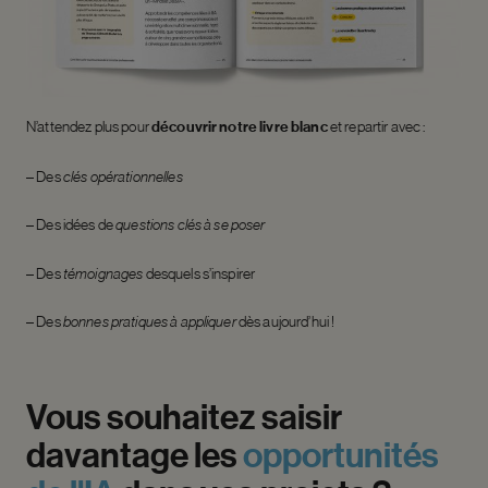
N’attendez plus pour
découvrir notre livre blanc
et repartir avec :
– Des
clés opérationnelles
– Des idées de
questions clés à se poser
– Des
témoignages
desquels s’inspirer
– Des
bonnes pratiques à appliquer
dès aujourd’hui !
Vous
souhaitez
saisir
davantage
les
opportunités