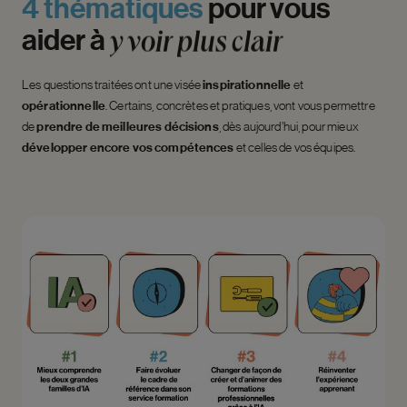
4
thématiques
pour
vous
aider
à
y
voir
plus
clair
Les questions traitées ont une visée
inspirationnelle
et
opérationnelle
. Certains, concrètes et pratiques, vont vous permettre
de
prendre de meilleures décisions
, dès aujourd’hui, pour mieux
développer encore vos compétences
et celles de vos équipes.