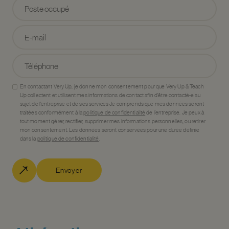
En contactant Very Up, je donne mon consentement pour que Very Up & Teach
Up collectent et utilisent mes informations de contact afin d’être contacté•e au
sujet de l’entreprise et de ses services Je comprends que mes données seront
traitées conformément à la
politique de confidentialité
de l’entreprise. Je peux à
tout moment gérer, rectifier, supprimer mes informations personnelles, ou retirer
mon consentement. Les données seront conservées pour une durée définie
dans la
politique de confidentialité
.
Envoyer