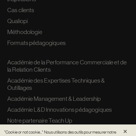
Cas clients
Qualiopi
Méthodologie
Formats pédagogiques
Académie de la Performance Commerciale et de
la Relation Clients
Académie des Expertises Techniques &
Outillages
Académie Management & Leadership
Académie L&D Innovations pédagogiques
Notre partenaire Teach Up
×
"Cookie or not cookie..." Nous utilisons des outils pour mesurer notre