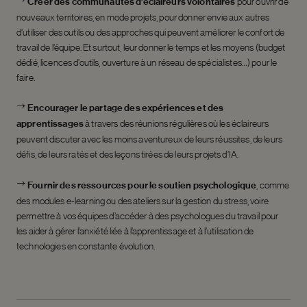
Créer des communautés d’éclaireurs volontaires
pour ouvrir de
nouveaux territoires, en mode projets, pour donner envie aux autres
d’utiliser des outils ou des approches qui peuvent améliorer le confort de
travail de l’équipe. Et surtout, leur donner le temps et les moyens (budget
dédié, licences d’outils, ouverture à un réseau de spécialistes…) pour le
faire.
Encourager le partage des expériences et des
apprentissages
à travers des réunions régulières où les éclaireurs
peuvent discuter avec les moins aventureux de leurs réussites, de leurs
défis, de leurs ratés et des leçons tirées de leurs projets d’IA.
Fournir des ressources pour le soutien psychologique
, comme
des modules e-learning ou des ateliers sur la gestion du stress, voire
permettre à vos équipes d’accéder à des psychologues du travail pour
les aider à gérer l’anxiété liée à l’apprentissage et à l’utilisation de
technologies en constante évolution.