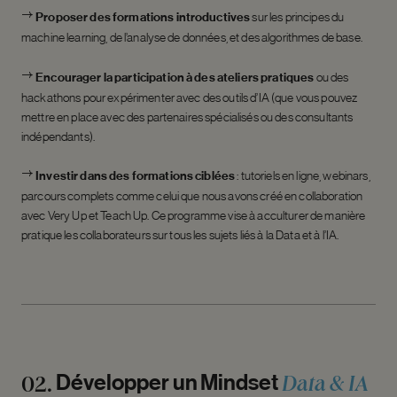
Proposer des formations introductives
sur les principes du
machine learning, de l’analyse de données, et des algorithmes de base.
Encourager la participation à des ateliers pratiques
ou des
hackathons pour expérimenter avec des outils d’IA (que vous pouvez
mettre en place avec des partenaires spécialisés ou des consultants
indépendants).
Investir dans des formations ciblées
: tutoriels en ligne, webinars,
parcours complets comme celui que nous avons créé en collaboration
avec Very Up et Teach Up. Ce programme vise à acculturer de manière
pratique les collaborateurs sur tous les sujets liés à la Data et à l’IA.
Data
&
IA
Développer
un
Mindset
02.