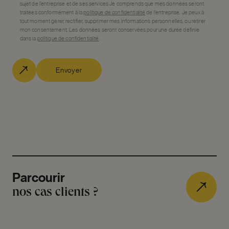
sujet de l’entreprise et de ses services Je comprends que mes données seront
traitées conformément à la
politique de confidentialité
de l’entreprise. Je peux à
tout moment gérer, rectifier, supprimer mes informations personnelles, ou retirer
mon consentement. Les données seront conservées pour une durée définie
dans la
politique de confidentialité
.
Envoyer
Parcourir
nos cas clients ?