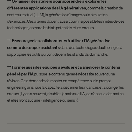
Organiser des ateliers pour apprendre à explorer les
différentes applications des IA génératives,
comme la création de
contenu textuel (LLM), la génération d’images ou la simulation
d’exercices. Ces ateliers doivent aussi couvrir si possible les limites de ces
technologies, comme les biais potentiels et les erreurs.
Encourager les collaborateurs à utiliser l’IA générative
comme des super assistants
dans des technologies d’authoring et à
s’approprier les outils qui vont devenir les standards du marché.
Former aussi les équipes à évaluer et à améliorer le contenu
généré par l’IA
puisque le contenu généré nécessite souvent une
révision. Cela demande de monter en compétence sur le prompt
engineering ainsi que la capacité à discerner les nuances et à corriger les
erreurs (il y en a souvent, n’oubliez jamais que l’IA, ce n’est que des maths
et elles n’ont aucune « intelligence du sens »).