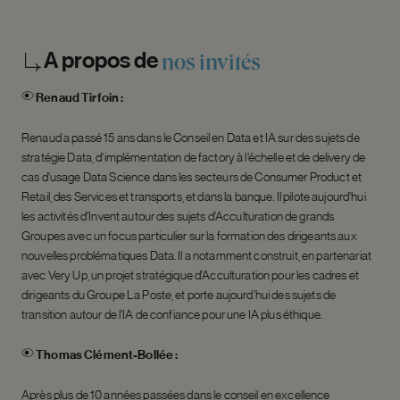
À
propos
de
nos
invités
Renaud Tirfoin :
Renaud a passé 15 ans dans le Conseil en Data et IA sur des sujets de
stratégie Data, d’implémentation de factory à l’échelle et de delivery de
cas d’usage Data Science dans les secteurs de Consumer Product et
Retail, des Services et transports, et dans la banque. Il pilote aujourd’hui
les activités d’Invent autour des sujets d’Acculturation de grands
Groupes avec un focus particulier sur la formation des dirigeants aux
nouvelles problématiques Data. Il a notamment construit, en partenariat
avec Very Up, un projet stratégique d’Acculturation pour les cadres et
dirigeants du Groupe La Poste, et porte aujourd’hui des sujets de
transition autour de l’IA de confiance pour une IA plus éthique.
Thomas Clément-Bollée :
Après plus de 10 années passées dans le conseil en excellence