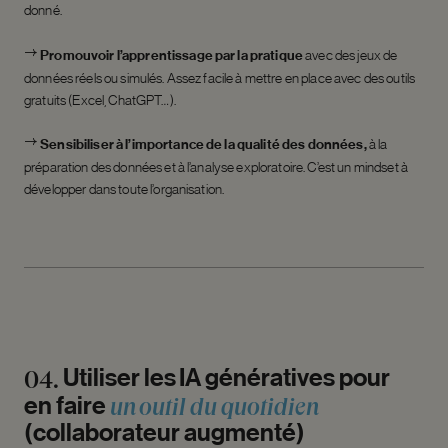
donné.
Promouvoir l’apprentissage par la pratique
avec des jeux de
données réels ou simulés. Assez facile à mettre en place avec des outils
gratuits (Excel, ChatGPT…).
Sensibiliser à l’importance de la qualité des données,
à la
préparation des données et à l’analyse exploratoire. C’est un mindset à
développer dans toute l’organisation.
Utiliser
les
IA
génératives
pour
04.
un
outil
du
quotidien
en
faire
(collaborateur
augmenté)