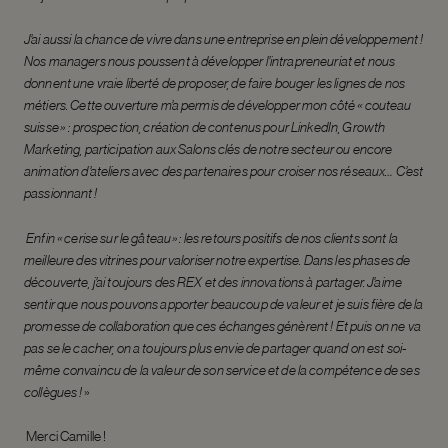
J’ai aussi la chance de vivre dans une entreprise en plein développement !
Nos managers nous poussent à développer l’intrapreneuriat et nous
donnent une vraie liberté de proposer, de faire bouger les lignes de nos
métiers. Cette ouverture m’a permis de développer mon côté « couteau
suisse » : prospection, création de contenus pour LinkedIn, Growth
Marketing, participation aux Salons clés de notre secteur ou encore
animation d’ateliers avec des partenaires pour croiser nos réseaux… C’est
passionnant !
Enfin « cerise sur le gâteau » : les retours positifs de nos clients sont la
meilleure des vitrines pour valoriser notre expertise. Dans les phases de
découverte, j’ai toujours des REX et des innovations à partager. J’aime
sentir que nous pouvons apporter beaucoup de valeur et je suis fière de la
promesse de collaboration que ces échanges génèrent ! Et puis on ne va
pas se le cacher, on a toujours plus envie de partager quand on est soi-
même convaincu de la valeur de son service et de la compétence de ses
collègues !
»
Merci Camille !