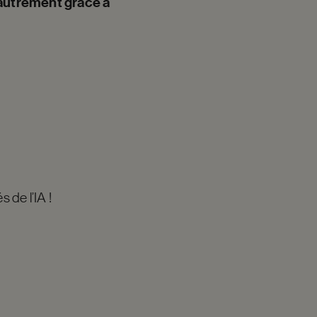
autrement grâce à
 de l’IA !