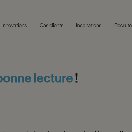
Innovations
Cas clients
Inspirations
Recrut
bonne
lecture
!