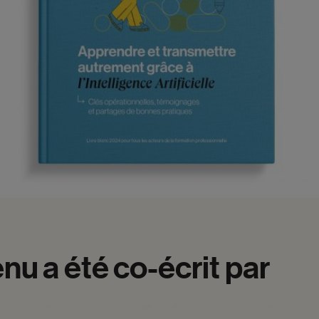
enu
a
été
co-écrit
par