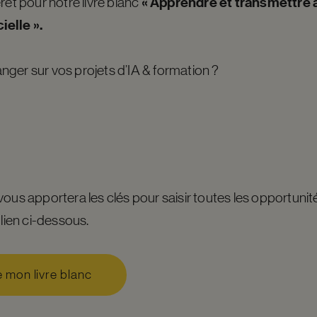
« Apprendre et transmettre 
rêt pour notre livre blanc
ielle ».
ger sur vos projets d’IA & formation ?
ous apportera les clés pour saisir toutes les opportunités
 lien ci-dessous.
e mon livre blanc