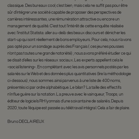
classique. Des bureaux cool, c’est bien, mais cela ne suffit pas pour être
sûr d’intégrer une société capable de proposer des perspectives de
carrières intéressantes, une rémunération attractive ou encore un
management de qualité. C’est tout l’inté­rêt de cette enquête réalisée
avec l’institut Statista: aller au-delà des beaux discours et dénicher les
start-up qui sont réelle­ment de bons employeurs. Pour cela, nous n’avons
pas opté pour un sondage auprès des Français ( ces jeunes pousses
n’ont pas toutes une grande notoriété) ; nous avons préféré étudier ce qui
se disait d’elles sur les réseaux sociaux. Les experts appellent cela le
«social listening». En complétant avec les avis personnels postés par les
sa­lariés sur le Web et des données plus quan­titatives (lire la méthodologie
ci-dessous), nous sommes ainsi parvenus à une liste de 400 noms,
présentés ici par ordre alphabé­tique. Le bilan? La taille des effectifs
n’in­flue guère sur la notation. La preuve avec le vainqueur, Troops, un
éditeur de logiciels RH lyonnais d’une soixantaine de salariés. Depuis
2020, toute l’équipe est passée au télétravail intégral. Cela a l’air de plaire.
Bruno DECLAIREUX