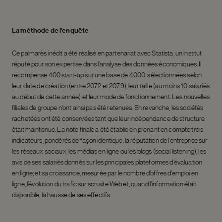
La méthode de l’enquête
Ce palmarès inédit a été réalisé en partenariat avec Statista, un institut
réputé pour son expertise dans l’analyse des données économiques. Il
récompense 400 start-up sur une base de 4000, sélectionnées selon
leur date de création (entre 2072 et 2079), leur taille (au moins 10 salariés
au début de cette année) et leur mode de fonctionnement. Les nouvelles
filiales de groupe n’ont ainsi pas été retenues. En revanche, les sociétés
rachetées ont été conservées tant que leur indépendance de structure
était maintenue. La note finale a été établie en prenant en compte trois
indicateurs, pondérés de façon identique: la réputation de l’entreprise sur
les réseaux sociaux, les médias en ligne ou les blogs (social listening); les
avis de ses salariés donnés sur les principales plateformes d’évaluation
en ligne; et sa croissance, mesurée par le nombre d’offres d’emploi en
ligne, l’évolution du trafic sur son site Web et, quand l’information était
disponible, la hausse de ses effectifs.