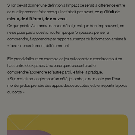
Si l’on devait donner une définition à l’impact ce serait la différence entre
ce que l’apprenant fait après qu’il ne faisait pas avant,
ce qu’il fait de
mieux, de différent, de nouveau.
Ce que pointe Alexandra dans ce débat, c’est que bien trop souvent, on
ne se pose pas la question du temps que l’on passe à penser, à
comprendre, à apprendre par rapport au temps où la formation amène à
« faire » concrètement, différemment.
Elle prend d’ailleurs en exemple ce jeu qui consiste à escalader tout en
haut entre deux parois. Une paroi qui représenterait le
comprendre/apprendre et l’autre paroi : le faire, la pratique.
« Si je reste trop longtemps d’un côté, je tombe, je ne monte pas. Pour
monter je dois prendre des appuis des deux côtés, et bien répartir le poids
du corps. »