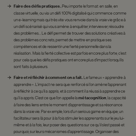
Faire des défis pratiques .
Peu importe le format : en salle, en
classe virtuelle, ou via un défi 100% digitalisé qui commence comme
un e-learning mais qui très vite vous renvoie dans la vraie vie grâce à
un défi scénarisé qui vous amène à enquêter, interviewer, résoudre
des problèmes… Le défi permet de trouver des solutions créatives à
des problèmes concrets, permet de mettre en pratique ses
compétences et de ressentir une fierté personnelle dans la
réalisation. Mais la fierté collective est parfois encore plus forte, c’est
pour cela que les défis pratiques ont encore plus d’impact lorsqu’ils
sont faits à plusieurs.
Faire et réfléchir à comment on a fait.
Le fameux « apprendre à
apprendre ». L’impact ne sera que renforcé si l’on amène l’apprenant
à réfléchir à ce qu’il a appris, et à comment il a réussi à apprendre ce
qu’il a appris. C’est ce que l’on appelle la
métacognition
, la capacité
à faire des liens entre le moment d’apprentissage et sa résonance
dans la vraie vie. Par exemple, lors d’un serious game en équipe, un
facilitateur sera là pour à la fois stimuler les apprenants sur le jeu lui-
même et à la fois, leur poser des questions sur ce qu’il s’est passé et
pourquoi, sur leurs mécanismes d’apprentissage. Organiser des