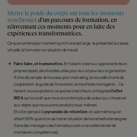
Mettre le poids du corps sur tous les moments
synchrones
d’un parcours de formation, en
réinventant ces moments pour en faire des
expériences transformatrices.
Ce qu’on entend par moment synchrone est large : le présentiel, la classe
virtuelle, la formation en situation de travail.
Faire faire, et transmettre.
En faisant créer aux apprenants leurs
propres objets, des livrables utiles pour eux et pour leur organisation.
À titre d’exemple : le nouveau plan marketing, la nouvelle charte de
coopération, le guide de l’innovation,
le manifeste managérial …
Ce
faisant, nous exploitons ce que les chercheurs ont baptisé
l’effet
IKEA
qui nous dit que nous accordons plus de valeur aux choses et
aux objets que nous avons produits nous-mêmes.
Et si l’on pense à la
pyramide de rétention
, on sait même qu’on
atteint 90% quand on se met en situation de transmettre/enseigner
(faire des managers des formateurs est un excellent levier de
montée en compétences).