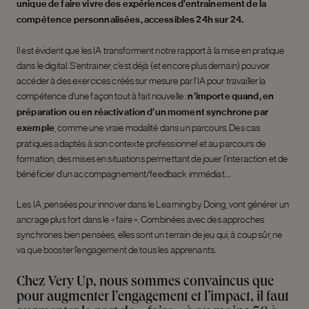
unique de faire vivre des expériences d’entrainement de la
compétence personnalisées, accessibles 24h sur 24.
Il est évident que les IA transforment notre rapport à la mise en pratique
dans le digital. S’entrainer, c’est déjà (et encore plus demain) pouvoir
accéder à des exercices créés sur mesure par l’IA pour travailler la
compétence d’une façon tout à fait nouvelle :
n’importe quand, en
préparation ou en réactivation d’un moment synchrone par
exemple
, comme une vraie modalité dans un parcours. Des cas
pratiques adaptés à son contexte professionnel et au parcours de
formation, des mises en situations permettant de jouer l’interaction et de
bénéficier d’un accompagnement/feedback immédiat…
Les IA, pensées pour innover dans le Learning by Doing, vont générer un
ancrage plus fort dans le « faire ». Combinées avec des approches
synchrones bien pensées, elles sont un terrain de jeu qui, à coup sûr, ne
va que booster l’engagement de tous les apprenants.
Chez Very Up, nous sommes convaincus que
pour augmenter l’engagement et l’impact, il faut