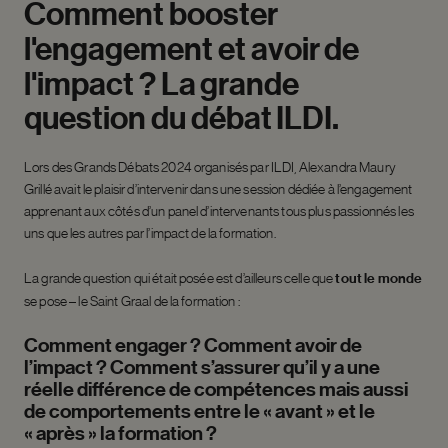
Comment
booster
l'engagement
et
avoir
de
l'impact
?
La
grande
question
du
débat
ILDI.
Lors des Grands Débats 2024 organisés par ILDI, Alexandra Maury
Grillé avait le plaisir d’intervenir dans une session dédiée à l’engagement
apprenant aux côtés d’un panel d’intervenants tous plus passionnés les
uns que les autres par l’impact de la formation.
La grande question qui était posée est d’ailleurs celle que
tout le monde
se pose – le Saint Graal de la formation :
Comment engager ?
Comment avoir de
l’impact ? Comment s’assurer qu’il y a une
réelle différence de compétences mais aussi
de comportements entre le « avant » et le
« après » la formation ?