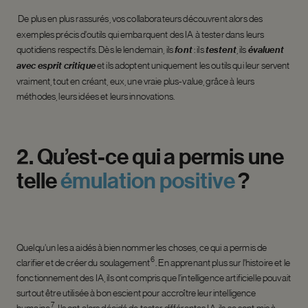
De plus en plus rassurés, vos collaborateurs découvrent alors des
exemples précis d’outils qui embarquent des IA à tester dans leurs
quotidiens respectifs. Dès le lendemain, ils
font
: ils
testent
, ils
évaluent
avec esprit critique
et ils adoptent uniquement les outils qui leur servent
vraiment, tout en créant, eux, une vraie plus-value, grâce à leurs
méthodes, leurs idées et leurs innovations.
2.
Qu’est-ce
qui
a
permis
une
telle
émulation
positive
?
Quelqu’un les a aidés à bien nommer les choses, ce qui a permis de
6
clarifier et de créer du soulagement
. En apprenant plus sur l’histoire et le
fonctionnement des IA, ils ont compris que l’intelligence artificielle pouvait
surtout être utilisée à bon escient pour accroître leur intelligence
7
humaine
. Ils ont alors décidé de tester différentes IA, ils se sont mis à