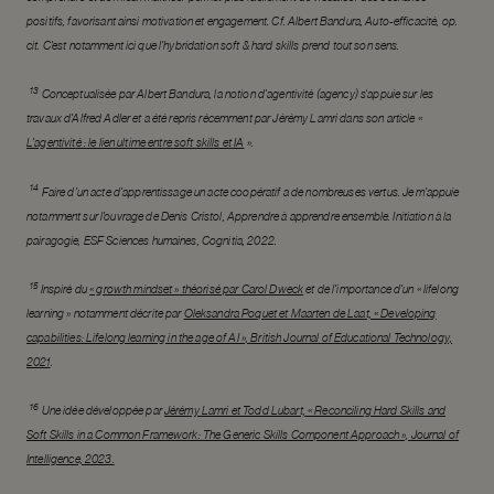
positifs, favorisant ainsi motivation et engagement. Cf. Albert Bandura, Auto-efficacité, op.
cit. C’est notamment ici que l’hybridation soft & hard skills prend tout son sens.
13
Conceptualisée par Albert Bandura, la notion d’agentivité (agency) s’appuie sur les
travaux d’Alfred Adler et a été repris récemment par Jérémy Lamri dans son article «
L’agentivité : le lien ultime entre soft skills et IA
».
14
Faire d’un acte d’apprentissage un acte coopératif a de nombreuses vertus. Je m’appuie
notamment sur l’ouvrage de Denis Cristol, Apprendre à apprendre ensemble. Initiation à la
pairagogie, ESF Sciences humaines, Cognitia, 2022.
15
Inspiré du
« growth mindset » théorisé par Carol Dweck
et de l’importance d’un « lifelong
learning » notamment décrite par
Oleksandra Poquet et Maarten de Laat, « Developing
capabilities: Lifelong learning in the age of AI », British Journal of Educational Technology,
2021
.
16
Une idée développée par
Jérémy Lamri et Todd Lubart, « Reconciling Hard Skills and
Soft Skills in a Common Framework: The Generic Skills Component Approach », Journal of
Intelligence, 2023.