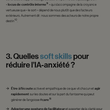
9
«
locus de contrôle interne
» qui s’accompagne de la croyance
vertueuse que « le sort » dépend de nous plutôt que des facteurs
extérieurs. Autrement dit : nous sommes des acteurs de notre propre
10
destin
.
3.
Quelles
soft
skills
pour
réduire
l’IA-anxiété
?
Être à l’écoute
active et empathique de ce que vit chacun et
agir
rapidement
sur les doutes et sur la part du fantasme qui peut
11
générer de l’angoisse
#
care
Adopter une posture de facilitateur
et apporter de la clarté pour