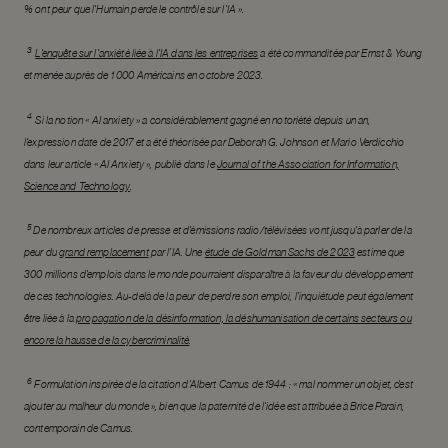
% ont peur que l’Humain perde le contrôle sur l’IA ».
3
L’enquête sur l’anxiété liée à l’IA dans les entreprises
a été commanditée par Ernst & Young
et menée auprès de 1 000 Américains en octobre 2023.
4
Si la notion « AI anxiety » a considérablement gagné en notoriété depuis un an,
l’expression date de 2017 et a été théorisée par Deborah G. Johnson et Mario Verdicchio
dans leur article « AI Anxiety », publié dans le
Journal of the Association for Information,
Science and Technology
.
5
De nombreux articles de presse et d’émissions radio/télévisées vont jusqu’à parler de la
peur du
grand remplacement
par l’IA. Une
étude de Goldman Sachs de 2023
estime que
300 millions d’emplois dans le monde pourraient disparaître à la faveur du développement
de ces technologies. Au-delà de la peur de perdre son emploi, l’inquiétude peut également
être liée à la
propagation de la désinformation, la déshumanisation de certains secteurs ou
encore la hausse de la cybercriminalité
.
6
Formulation inspirée de la citation d’Albert Camus de 1944 : « mal nommer un objet, c’est
ajouter au malheur du monde », bien que la paternité de l’idée est attribuée à Brice Parain,
contemporain de Camus.