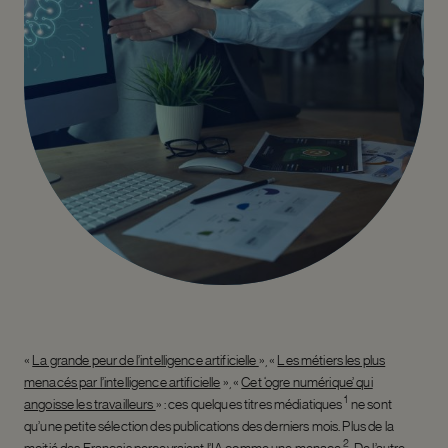
«
La grande peur de l’intelligence artificielle
», «
Les métiers les plus
menacés par l’intelligence artificielle
», «
Cet ‘ogre numérique’ qui
1
angoisse les travailleurs
» : ces quelques titres médiatiques
ne sont
qu’une petite sélection des publications des derniers mois. Plus de la
2
moitié des Français percevraient l’IA comme une menace
. De l’autre