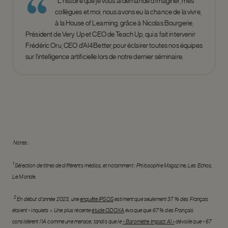
*L’histoire que je vous ai demandé d’imaginer, mes
collègues et moi, nous avons eu la chance de la vivre,
à la House of Learning, grâce à Nicolas Bourgerie,
Président de Very Up et CEO de Teach Up, qui a fait intervenir
Frédéric Oru, CEO d’AI4Better, pour éclairer toutes nos équipes
sur l’intelligence artificielle lors de notre dernier séminaire.
Notes :
1
Sélection de titres de différents médias, et notamment : Philosophie Magazine, Les Echos,
Le Monde.
2
En début d’année 2023, une
enquête IPSOS
estiment que seulement 37 % des Français
étaient « inquiets ». Une plus récente
étude ODOXA
évoque que 67 % des Français
considèrent l’IA comme une menace, tandis que le
« Baromètre Impact AI »
dévoile que « 67