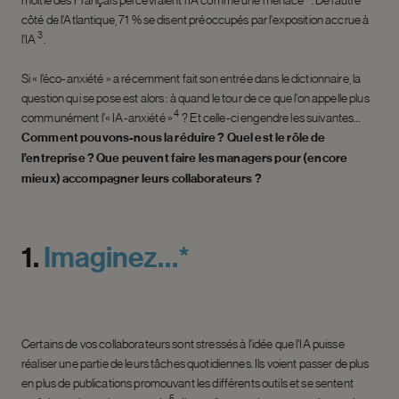
côté de l’Atlantique, 71 % se disent préoccupés par l’exposition accrue à
3
l’IA
.
Si « l’éco-anxiété » a récemment fait son entrée dans le dictionnaire, la
question qui se pose est alors : à quand le tour de ce que l’on appelle plus
4
communément l’« IA-anxiété »
? Et celle-ci engendre les suivantes…
Comment pouvons-nous la réduire ? Quel est le rôle de
l’entreprise ? Que peuvent faire les managers pour (encore
mieux) accompagner leurs collaborateurs ?
1.
Imaginez…*
Certains de vos collaborateurs sont stressés à l’idée que l’IA puisse
réaliser une partie de leurs tâches quotidiennes. Ils voient passer de plus
en plus de publications promouvant les différents outils et se sentent
5