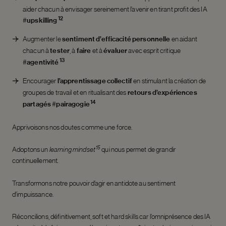
aider chacun à envisager sereinement l’avenir en tirant profit des IA
12
#
upskilling
Augmenter le
sentiment d’efficacité personnelle
en aidant
chacun à
tester
, à
faire
et à
évaluer
avec esprit critique
13
#
agentivité
Encourager
l’apprentissage collectif
en stimulant la création de
groupes de travail et en ritualisant des
retours d’expériences
14
partagés
#
pairagogie
Apprivoisons nos doutes comme une force.
15
Adoptons un
learning
mindset
qui nous permet de grandir
continuellement
.
Transformons notre pouvoir d’agir en antidote au sentiment
d’impuissance.
Réconcilions, définitivement, soft et hard skills car l’omniprésence des IA