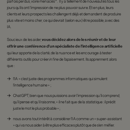
parfois perdus, voire menacés
. Il y a tellement de nouveautés tous les
jours qu’ils ont l’impression de ne plus pouvoir suivre. Et en plus, leurs
clients et leurs prospects les challengent déjà et demandent de produire
plus vite et moins cher, ce qui devrait (selon eux) être possible, avec des
IA.
Soucieux de les aider,
vous décidez alors de les réunir et de leur
offrir une conférence d’un spécialiste de l’intelligence artificielle
qui leur apporte de la clarté, de la nuance et les encourage à tester
différents outils pour créer
in fine
de l’apaisement. Ils apprennent alors
que :
l’IA « c’est juste des programmes informatiques qui simulent
l’intelligence humaine » ;
ChatGPT, bien que nous puissions avoir l’impression qu’il comprend,
qu’il pense et qu’il raisonne, « il ne fait que de la statistique : il prédit
juste le mot le plus probable » ;
nous avons tout intérêt à considérer l’IA comme un « super-assistant
» qui va nous aider à être plus efficaces plutôt que de s’en méfier.