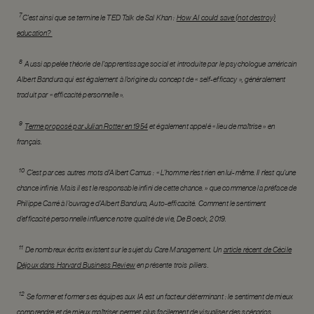
7
C’est ainsi que se termine le TED Talk de Sal Khan :
How AI could save (not destroy)
education?
8
Aussi appelée théorie de l’apprentissage social et introduite par le psychologue américain
Albert Bandura qui est également à l’origine du concept de « self-efficacy », généralement
traduit par « efficacité personnelle ».
9
Terme proposé par Julian Rotter en 1954
et également appelé « lieu de maîtrise » en
français.
10
C’est par ces autres mots d’Albert Camus : « L’homme n’est rien en lui-même. Il n’est qu’une
chance infinie. Mais il est le responsable infini de cette chance. » que commence la préface de
Philippe Carré à l’ouvrage d’Albert Bandura, Auto-efficacité. Comment le sentiment
d’efficacité personnelle influence notre qualité de vie, De Boeck, 2019.
11
De nombreux écrits existent sur le sujet du Care Management. Un
article récent de Cécile
Déjoux dans Harvard Business Review
en présente trois piliers.
12
Se former et former ses équipes aux IA est un facteur déterminant : le sentiment de mieux
comprendre et de mieux maîtriser permet plus facilement de visualiser des scénarios