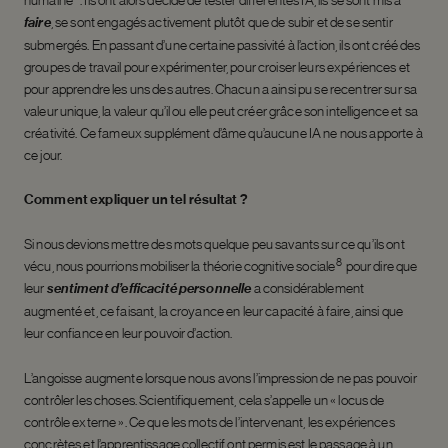
faire
, se sont engagés activement plutôt que de subir et de se sentir
submergés. En passant d’une certaine passivité à l’action, ils ont créé des
groupes de travail pour expérimenter, pour croiser leurs expériences et
pour apprendre les uns des autres. Chacun a ainsi pu se recentrer sur sa
valeur unique, la valeur qu’il ou elle peut créer grâce son intelligence et sa
créativité. Ce fameux supplément d’âme qu’aucune IA ne nous apporte à
ce jour.
Comment expliquer un tel résultat ?
Si nous devions mettre des mots quelque peu savants sur ce qu’ils ont
8
vécu, nous pourrions mobiliser la théorie cognitive sociale
pour dire que
leur
sentiment d’efficacité personnelle
a considérablement
augmenté et, ce faisant, la croyance en leur capacité à faire, ainsi que
leur confiance en leur pouvoir d’action.
L’angoisse augmente lorsque nous avons l’impression de ne pas pouvoir
contrôler les choses. Scientifiquement, cela s’appelle un « locus de
contrôle externe ». Ce que les mots de l’intervenant, les expériences
concrètes et l’apprentissage collectif ont permis est le passage à un