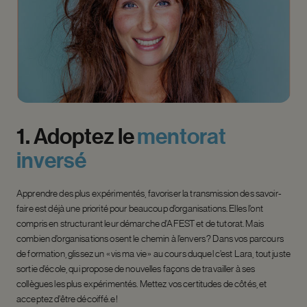
1.
Adoptez
le
mentorat
inversé
Apprendre des plus expérimentés, favoriser la transmission des savoir-
faire est déjà une priorité pour beaucoup d’organisations. Elles l’ont
compris en structurant leur démarche d’AFEST et de tutorat. Mais
combien d’organisations osent le chemin à l’envers ? Dans vos parcours
de formation, glissez un « vis ma vie » au cours duquel c’est Lara, tout juste
sortie d’école, qui propose de nouvelles façons de travailler à ses
collègues les plus expérimentés. Mettez vos certitudes de côtés, et
acceptez d’être
décoiffé.e
!