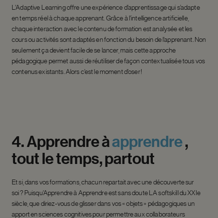
L’Adaptive Learning offre une expérience d’apprentissage qui s’adapte
en temps réel à chaque apprenant. Grâce à l’intelligence artificielle,
chaque interaction avec le contenu de formation est analysée et les
cours ou activités sont adaptés en fonction du besoin de l’apprenant. Non
seulement ça devient facile de se lancer, mais cette approche
pédagogique permet aussi de réutiliser de façon contextualisée tous vos
contenus existants. Alors c’est le moment d’oser !
4.
Apprendre
à
apprendre
,
tout
le
temps,
partout
Et si, dans vos formations, chacun repartait avec une découverte sur
soi ? Puisqu’Apprendre à Apprendre est sans doute LA
softskill
du XXI
e
siècle, que diriez-vous de glisser dans vos « objets » pédagogiques un
apport en sciences cognitives pour permettre aux collaborateurs