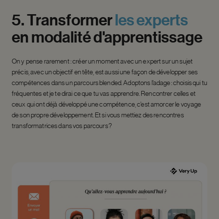
5.
Transformer
les
experts
en
modalité
d'apprentissage
On y pense rarement : créer un moment avec un expert sur un sujet
précis, avec un objectif en tête, est aussi une façon de développer ses
compétences dans un parcours
blended
. Adoptons l’adage : choisis qui tu
fréquentes et je te dirai ce que tu vas apprendre. Rencontrer celles et
ceux qui ont déjà développé une compétence, c’est amorcer le voyage
de son propre développement. Et si vous mettiez des rencontres
transformatrices dans vos parcours ?