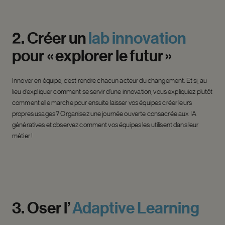
2.
Créer
un
lab
innovation
pour
« explorer
le
futur »
Innover en équipe, c’est rendre chacun acteur du changement. Et si, au
lieu d’expliquer comment se servir d’une innovation, vous expliquiez plutôt
comment elle marche pour ensuite laisser vos équipes créer leurs
propres usages ? Organisez une journée ouverte consacrée aux IA
génératives et observez comment vos équipes les utilisent dans leur
métier !
3.
Oser
l’
Adaptive
Learning