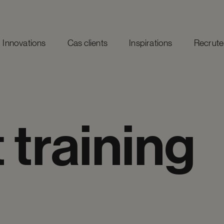
Innovations
Cas clients
Inspirations
Recrut
t
training